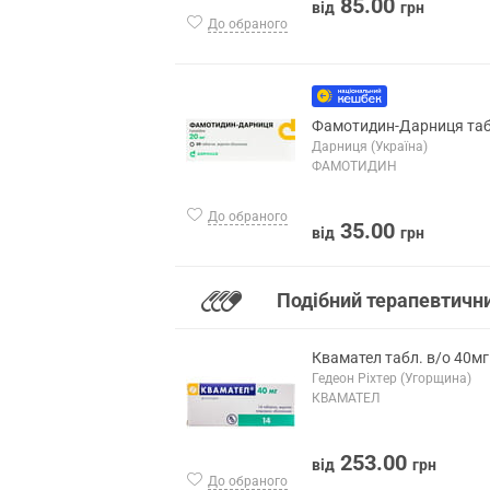
85.00
від
грн
До обраного
Фамотидин-Дарниця таб
Дарниця (Україна)
ФАМОТИДИН
До обраного
35.00
від
грн
Подібний терапевтичн
Квамател табл. в/о 40м
Гедеон Ріхтер (Угорщина)
КВАМАТЕЛ
253.00
від
грн
До обраного