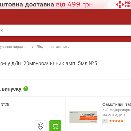
кування виразки
Лікування гастриту
/р-ну д/ін. 20мг+розчинник амп. 5мл №5
 випуску
г №28
Фамотидин та
Київмедпрепарат
ФАМОТИДИН
1