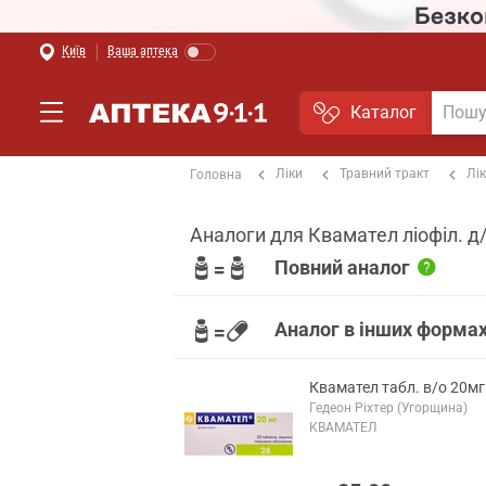
Київ
Ваша аптека
Каталог
Ліки
Травний тракт
Лі
Головна
Аналоги для Квамател ліофіл. д
Повний аналог
Аналог в інших формах
Квамател табл. в/о 20м
Гедеон Ріхтер (Угорщина)
КВАМАТЕЛ