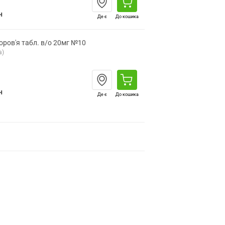
н
Де є
До кошика
ров'я табл. в/о 20мг №10
а)
н
Де є
До кошика