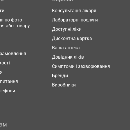
ти
Консультація лікаря
я по фото
Лабораторні послуги
ня або товару
Доступні ліки
Дисконтна картка
Ваша аптека
 замовлення
Довідник ліків
кості
Симптоми і захворювання
ня
Бренди
 питання
Виробники
елефони
рам