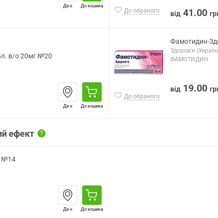
Де є
До кошика
41.00
До обраного
від
гр
Фамотидин-Здо
Здоров'я (Україн
л. в/о 20мг №20
ФАМОТИДИН
19.00
від
гр
До обраного
Де є
До кошика
ий ефект
г №14
Де є
До кошика