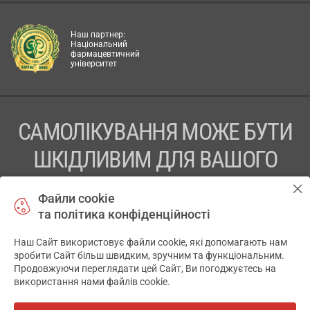
Наш партнер:
Національний
фармацевтичний
університет
САМОЛІКУВАННЯ МОЖЕ БУТИ
ШКІДЛИВИМ ДЛЯ ВАШОГО
ЗДОРОВ’Я
Файли cookie
та політика конфіденційності
ПЕРЕД ЗАСТОСУВАННЯМ ПРЕПАРАТУ ПРОКОНСУЛЬТУЙТЕСЬ
З ЛІКАРЕМ
Наш Сайт використовує файли cookie, які допомагають нам
✕
зробити Сайт більш швидким, зручним та функціональним.
ТОВ «АПТЕКА 911.ЮА» Код ЄДРПОУ 43631965.
Продовжуючи переглядати цей Сайт, Ви погоджуєтесь на
використання нами файлів cookie.
Відмова від відповідальності