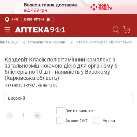
Київ
Ваша аптека
іни і БАДи
Вітаміни та мінерали
Вітамінно-мінеральні комплекси
Квадевіт Класік полівітамінний комплекс з
загальнозміцнюючою дією для організму 6
блістерів по 10 шт - наявність у Високому
(Харківська область)
Наявність актуальна на 13:00
Все в наявності
Аптеки 24/7
Уцінка