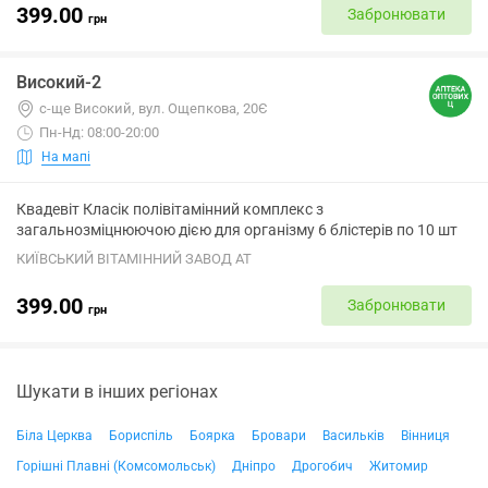
399.00
Забронювати
грн
Високий-2
с-ще Високий, вул. Ощепкова, 20Є
Пн-Нд: 08:00-20:00
На мапі
Квадевіт Класік полівітамінний комплекс з
загальнозміцнюючою дією для організму 6 блістерів по 10 шт
КИЇВСЬКИЙ ВІТАМІННИЙ ЗАВОД АТ
399.00
Забронювати
грн
Шукати в інших регіонах
Біла Церква
Бориспіль
Боярка
Бровари
Васильків
Вінниця
Горішні Плавні (Комсомольськ)
Дніпро
Дрогобич
Житомир