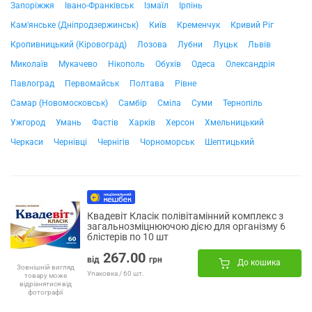
Запоріжжя
Івано-Франківськ
Ізмаїл
Ірпінь
Кам'янське (Дніпродзержинськ)
Київ
Кременчук
Кривий Ріг
Кропивницький (Кіровоград)
Лозова
Лубни
Луцьк
Львів
Миколаїв
Мукачево
Нікополь
Обухів
Одеса
Олександрія
Павлоград
Первомайськ
Полтава
Рівне
Самар (Новомосковськ)
Самбір
Сміла
Суми
Тернопіль
Ужгород
Умань
Фастів
Харків
Херсон
Хмельницький
Черкаси
Чернівці
Чернігів
Чорноморськ
Шептицький
Квадевіт Класік полівітамінний комплекс з
загальнозміцнюючою дією для організму 6
блістерів по 10 шт
267.00
від
грн
До кошика
Зовнішній вигляд
Упаковка / 60 шт.
товару може
відрізнятися від
фотографії