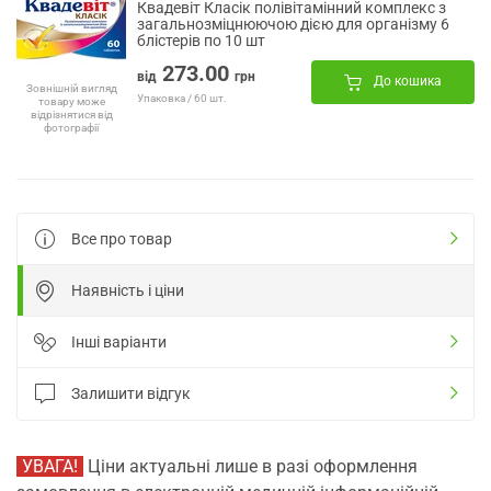
Квадевіт Класік полівітамінний комплекс з
загальнозміцнюючою дією для організму 6
блістерів по 10 шт
273.00
від
грн
До кошика
Зовнішній вигляд
Упаковка / 60 шт.
товару може
відрізнятися від
фотографії
Все про товар
Наявність і ціни
Інші варіанти
Залишити відгук
УВАГА!
Ціни актуальні лише в разі оформлення