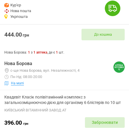
Кур'єр
Нова пошта
Укрпошта
444.00
До кошика
грн
Нова Борова
:
1
з
1
аптека
, де є
1
шт.
Нова Борова
с-ще Нова Борова, вул. Незалежності, 4
Пн-Нд: 08:00-20:00
На мапі
Квадевіт Класік полівітамінний комплекс з
загальнозміцнюючою дією для організму 6 блістерів по 10 шт
КИЇВСЬКИЙ ВІТАМІННИЙ ЗАВОД АТ
396.00
Забронювати
грн