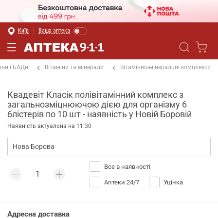
Київ
Ваша аптека
іни і БАДи
Вітаміни та мінерали
Вітамінно-мінеральні комплекси
Квадевіт Класік полівітамінний комплекс з
загальнозміцнюючою дією для організму 6
блістерів по 10 шт - наявність у Новій Боровій
Наявність актуальна на 11:30
Все в наявності
Аптеки 24/7
Уцінка
Адресна доставка