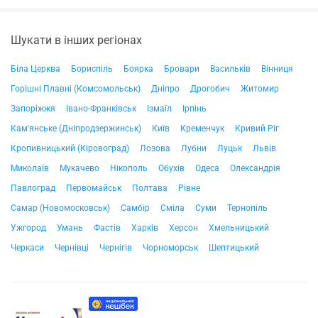
Шукати в інших регіонах
Біла Церква
Бориспіль
Боярка
Бровари
Васильків
Вінниця
Горішні Плавні (Комсомольськ)
Дніпро
Дрогобич
Житомир
Запоріжжя
Івано-Франківськ
Ізмаїл
Ірпінь
Кам'янське (Дніпродзержинськ)
Київ
Кременчук
Кривий Ріг
Кропивницький (Кіровоград)
Лозова
Лубни
Луцьк
Львів
Миколаїв
Мукачево
Нікополь
Обухів
Одеса
Олександрія
Павлоград
Первомайськ
Полтава
Рівне
Самар (Новомосковськ)
Самбір
Сміла
Суми
Тернопіль
Ужгород
Умань
Фастів
Харків
Херсон
Хмельницький
Черкаси
Чернівці
Чернігів
Чорноморськ
Шептицький