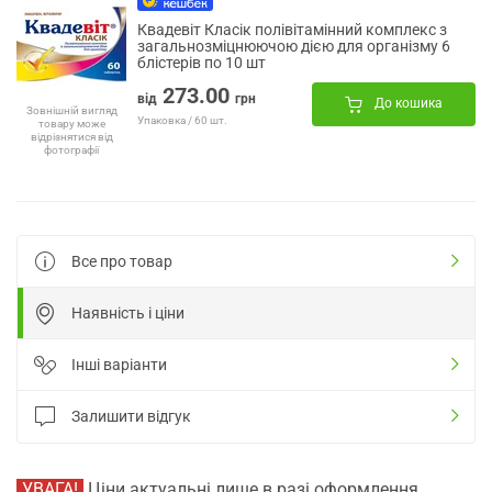
Квадевіт Класік полівітамінний комплекс з
загальнозміцнюючою дією для організму 6
блістерів по 10 шт
273.00
від
грн
До кошика
Зовнішній вигляд
Упаковка / 60 шт.
товару може
відрізнятися від
фотографії
Все про товар
Наявність і ціни
Інші варіанти
Залишити відгук
УВАГА!
Ціни актуальні лише в разі оформлення