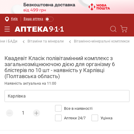
Київ
Ваша аптека
іни і БАДи
Вітаміни та мінерали
Вітамінно-мінеральні комплекси
Квадевіт Класік полівітамінний комплекс з
загальнозміцнюючою дією для організму 6
блістерів по 10 шт - наявність у Карлівці
(Полтавська область)
Наявність актуальна на 11:00
Все в наявності
Аптеки 24/7
Уцінка