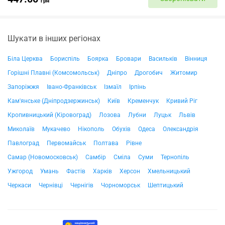
грн
Шукати в інших регіонах
Біла Церква
Бориспіль
Боярка
Бровари
Васильків
Вінниця
Горішні Плавні (Комсомольськ)
Дніпро
Дрогобич
Житомир
Запоріжжя
Івано-Франківськ
Ізмаїл
Ірпінь
Кам'янське (Дніпродзержинськ)
Київ
Кременчук
Кривий Ріг
Кропивницький (Кіровоград)
Лозова
Лубни
Луцьк
Львів
Миколаїв
Мукачево
Нікополь
Обухів
Одеса
Олександрія
Павлоград
Первомайськ
Полтава
Рівне
Самар (Новомосковськ)
Самбір
Сміла
Суми
Тернопіль
Ужгород
Умань
Фастів
Харків
Херсон
Хмельницький
Черкаси
Чернівці
Чернігів
Чорноморськ
Шептицький