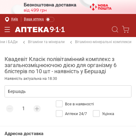
Київ
Ваша аптека
іни і БАДи
Вітаміни та мінерали
Вітамінно-мінеральні комплекси
Квадевіт Класік полівітамінний комплекс з
загальнозміцнюючою дією для організму 6
блістерів по 10 шт - наявність у Бершаді
Наявність актуальна на 18:30
Все в наявності
Аптеки 24/7
Уцінка
Адресна доставка