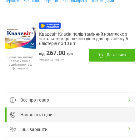
Черкаси
Чернівці
Чернігів
Чорноморськ
Шептицький
Квадевіт Класік полівітамінний комплекс з
загальнозміцнюючою дією для організму 6
блістерів по 10 шт
267.00
від
грн
До кошика
Зовнішній вигляд
Упаковка / 60 шт.
товару може
відрізнятися від
фотографії
Все про товар
Наявність і ціни
Інші варіанти