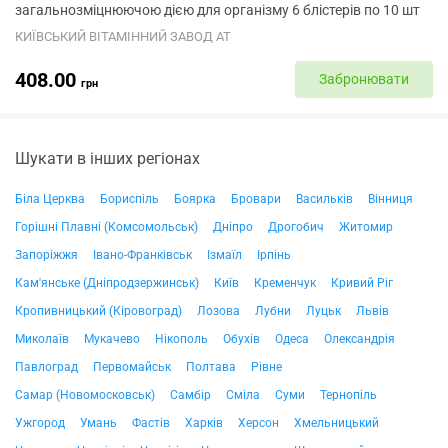
загальнозміцнюючою дією для організму 6 блістерів по 10 шт
КИЇВСЬКИЙ ВІТАМІННИЙ ЗАВОД АТ
408.00
Забронювати
грн
Шукати в інших регіонах
Біла Церква
Бориспіль
Боярка
Бровари
Васильків
Вінниця
Горішні Плавні (Комсомольськ)
Дніпро
Дрогобич
Житомир
Запоріжжя
Івано-Франківськ
Ізмаїл
Ірпінь
Кам'янське (Дніпродзержинськ)
Київ
Кременчук
Кривий Ріг
Кропивницький (Кіровоград)
Лозова
Лубни
Луцьк
Львів
Миколаїв
Мукачево
Нікополь
Обухів
Одеса
Олександрія
Павлоград
Первомайськ
Полтава
Рівне
Самар (Новомосковськ)
Самбір
Сміла
Суми
Тернопіль
Ужгород
Умань
Фастів
Харків
Херсон
Хмельницький