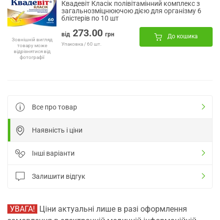
Квадевіт Класік полівітамінний комплекс з
загальнозміцнюючою дією для організму 6
блістерів по 10 шт
273.00
від
грн
До кошика
Зовнішній вигляд
Упаковка / 60 шт.
товару може
відрізнятися від
фотографії
Все про товар
Наявність і ціни
Інші варіанти
Залишити відгук
УВАГА!
Ціни актуальні лише в разі оформлення