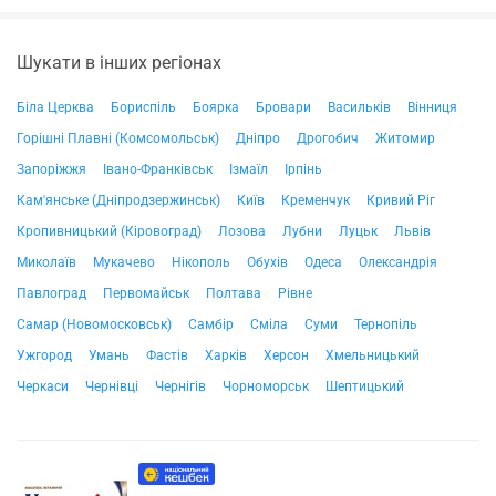
Шукати в інших регіонах
Біла Церква
Бориспіль
Боярка
Бровари
Васильків
Вінниця
Горішні Плавні (Комсомольськ)
Дніпро
Дрогобич
Житомир
Запоріжжя
Івано-Франківськ
Ізмаїл
Ірпінь
Кам'янське (Дніпродзержинськ)
Київ
Кременчук
Кривий Ріг
Кропивницький (Кіровоград)
Лозова
Лубни
Луцьк
Львів
Миколаїв
Мукачево
Нікополь
Обухів
Одеса
Олександрія
Павлоград
Первомайськ
Полтава
Рівне
Самар (Новомосковськ)
Самбір
Сміла
Суми
Тернопіль
Ужгород
Умань
Фастів
Харків
Херсон
Хмельницький
Черкаси
Чернівці
Чернігів
Чорноморськ
Шептицький