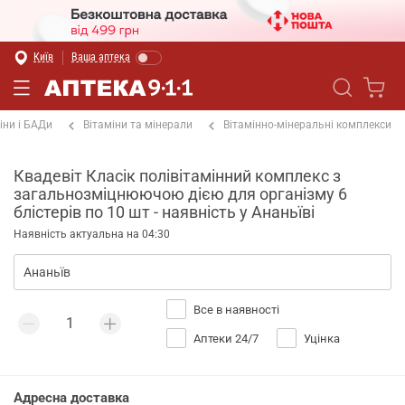
Київ
Ваша аптека
іни і БАДи
Вітаміни та мінерали
Вітамінно-мінеральні комплекси
Квадевіт Класік полівітамінний комплекс з
загальнозміцнюючою дією для організму 6
блістерів по 10 шт - наявність у Ананьїві
Наявність актуальна на 04:30
Все в наявності
Аптеки 24/7
Уцінка
Адресна доставка