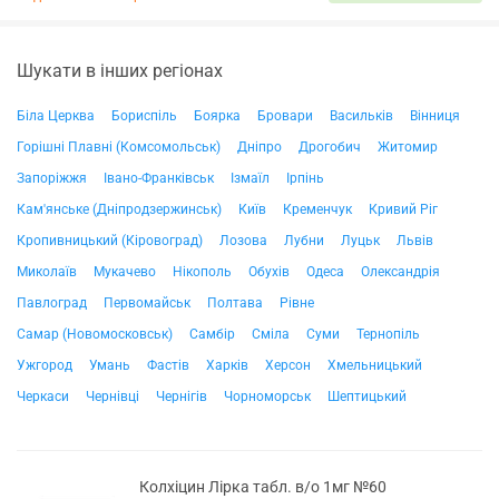
Шукати в інших регіонах
Біла Церква
Бориспіль
Боярка
Бровари
Васильків
Вінниця
Горішні Плавні (Комсомольськ)
Дніпро
Дрогобич
Житомир
Запоріжжя
Івано-Франківськ
Ізмаїл
Ірпінь
Кам'янське (Дніпродзержинськ)
Київ
Кременчук
Кривий Ріг
Кропивницький (Кіровоград)
Лозова
Лубни
Луцьк
Львів
Миколаїв
Мукачево
Нікополь
Обухів
Одеса
Олександрія
Павлоград
Первомайськ
Полтава
Рівне
Самар (Новомосковськ)
Самбір
Сміла
Суми
Тернопіль
Ужгород
Умань
Фастів
Харків
Херсон
Хмельницький
Черкаси
Чернівці
Чернігів
Чорноморськ
Шептицький
Колхіцин Лірка табл. в/о 1мг №60