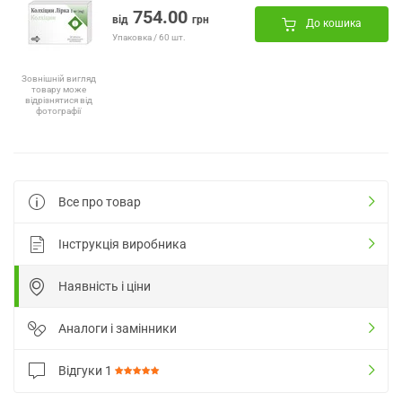
754.00
від
грн
До кошика
Упаковка / 60 шт.
Зовнішній вигляд
товару може
відрізнятися від
фотографії
Все про товар
Інструкція виробника
Наявність і ціни
Аналоги і замінники
Відгуки
1