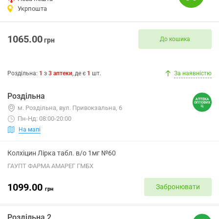
Укрпошта
1065.00
До кошика
грн
Роздільна
:
1
з
3
аптеки
, де є
1
шт.
За наявністю
Роздільна
м. Роздільна, вул. Привокзальна, 6
Пн-Нд: 08:00-20:00
На мапі
Колхіцин Лірка табл. в/о 1мг №60
ГАУПТ ФАРМА АМАРЕГ ГМБХ
1099.00
Забронювати
грн
Роздільна 2