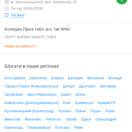
м. Хмельницький, вул. Шевченка, 42
Пн-Нд: 08:00-20:00
На мапі
Колхіцин Лірка табл. в/о 1мг №60
ГАУПТ ФАРМА АМАРЕГ ГМБХ
Немає в наявності
Шукати в інших регіонах
Біла Церква
Бориспіль
Боярка
Бровари
Васильків
Вінниця
Горішні Плавні (Комсомольськ)
Дніпро
Дрогобич
Житомир
Запоріжжя
Івано-Франківськ
Ізмаїл
Ірпінь
Кам'янське (Дніпродзержинськ)
Київ
Кременчук
Кривий Ріг
Кропивницький (Кіровоград)
Лозова
Лубни
Луцьк
Львів
Миколаїв
Мукачево
Нікополь
Обухів
Одеса
Олександрія
Павлоград
Первомайськ
Полтава
Рівне