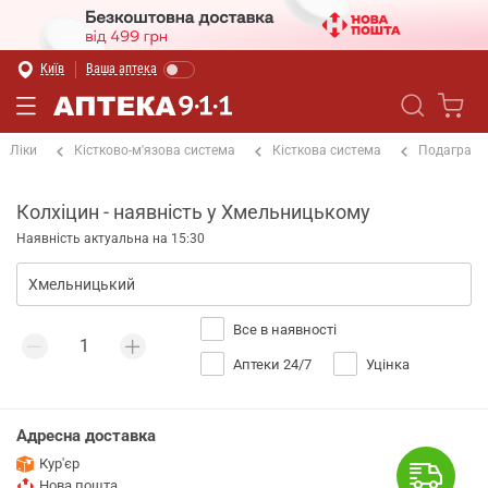
Київ
Ваша аптека
Ліки
Кістково-м'язова система
Кісткова система
Подагра
Колхіцин - наявність у Хмельницькому
Наявність актуальна на 15:30
Все в наявності
Аптеки 24/7
Уцінка
Адресна доставка
Кур'єр
Нова пошта