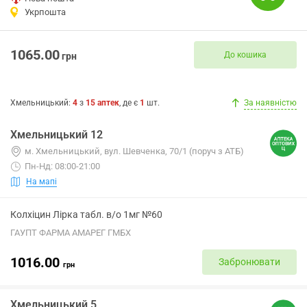
Укрпошта
1065.00
До кошика
грн
Хмельницький
:
4
з
15
аптек
, де є
1
шт.
За наявністю
Хмельницький 12
м. Хмельницький, вул. Шевченка, 70/1 (поруч з АТБ)
Пн-Нд: 08:00-21:00
На мапі
Колхіцин Лірка табл. в/о 1мг №60
ГАУПТ ФАРМА АМАРЕГ ГМБХ
1016.00
Забронювати
грн
Хмельницький 5