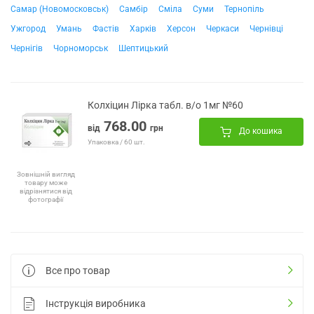
Самар (Новомосковськ)
Самбір
Сміла
Суми
Тернопіль
Ужгород
Умань
Фастів
Харків
Херсон
Черкаси
Чернівці
Чернігів
Чорноморськ
Шептицький
Колхіцин Лірка табл. в/о 1мг №60
768.00
від
грн
До кошика
Упаковка / 60 шт.
Зовнішній вигляд
товару може
відрізнятися від
фотографії
Все про товар
Інструкція виробника