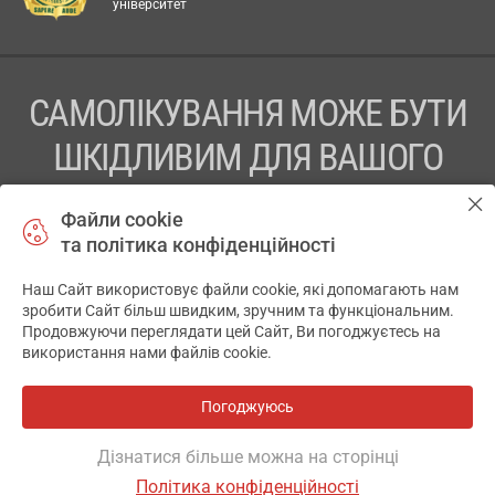
університет
САМОЛІКУВАННЯ МОЖЕ БУТИ
ШКІДЛИВИМ ДЛЯ ВАШОГО
ЗДОРОВ’Я
Файли cookie
та політика конфіденційності
ПЕРЕД ЗАСТОСУВАННЯМ ПРЕПАРАТУ ПРОКОНСУЛЬТУЙТЕСЬ
З ЛІКАРЕМ
Наш Сайт використовує файли cookie, які допомагають нам
✕
зробити Сайт більш швидким, зручним та функціональним.
ТОВ «АПТЕКА 911.ЮА» Код ЄДРПОУ 43631965.
Продовжуючи переглядати цей Сайт, Ви погоджуєтесь на
використання нами файлів cookie.
Відмова від відповідальності
© 2014-2026. Медична інформаційна система АПТЕКА911.ЮА
Погоджуюсь
Всі аптеки
на мапі
Розробка і підтримка сайту -
wu.ua
Дізнатися більше можна на сторінці
Політика конфіденційності