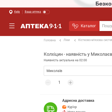
Київ
Ваша аптека
Каталог
Ліки
Кістково-м'язова сист
Головна
Колхіцин - наявність у Миколаєв
Наявність актуальна на 02:00
Адресна доставка
Кур'єр
Нова пошта