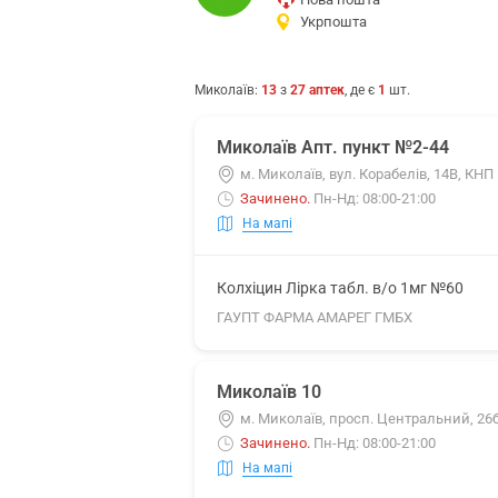
Укрпошта
Миколаїв
:
13
з
27
аптек
, де є
1
шт.
Миколаїв Апт. пункт №2-44
м. Миколаїв, вул. Корабелів, 14В, КН
Зачинено
.
Пн-Нд: 08:00-21:00
На мапі
Колхіцин Лірка табл. в/о 1мг №60
ГАУПТ ФАРМА АМАРЕГ ГМБХ
Миколаїв 10
м. Миколаїв, просп. Центральний, 26
Зачинено
.
Пн-Нд: 08:00-21:00
На мапі