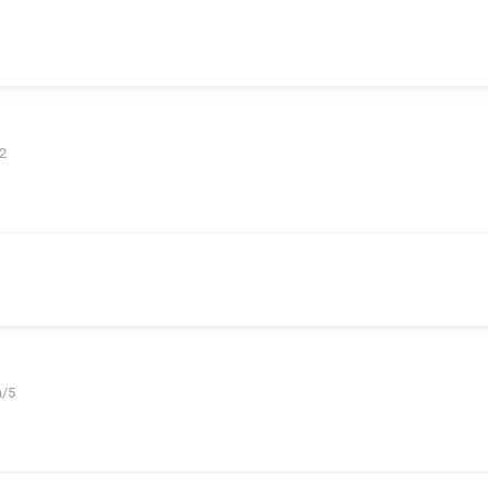
2
а/5