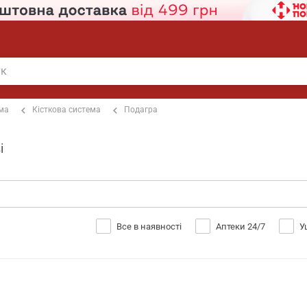
ема
Кісткова система
Подагра
і
Все в наявності
Аптеки 24/7
У