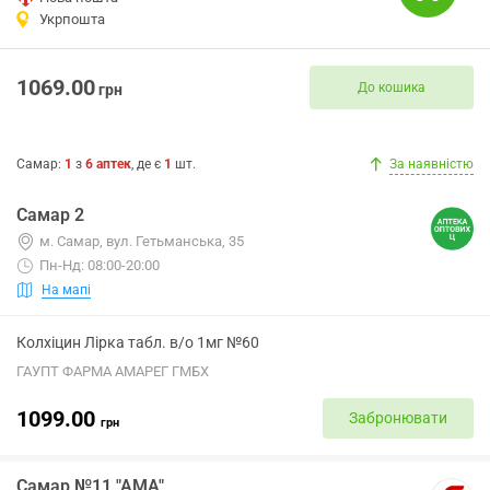
Укрпошта
1069.00
До кошика
грн
Самар
:
1
з
6
аптек
, де є
1
шт.
За наявністю
Самар 2
м. Самар, вул. Гетьманська, 35
Пн-Нд: 08:00-20:00
На мапі
Колхіцин Лірка табл. в/о 1мг №60
ГАУПТ ФАРМА АМАРЕГ ГМБХ
1099.00
Забронювати
грн
Самар №11 "АМА"