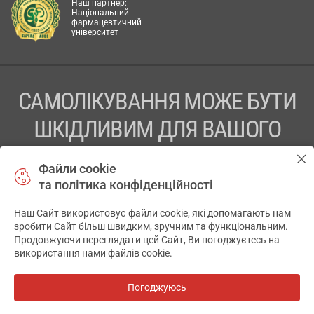
Наш партнер:
Національний
фармацевтичний
університет
САМОЛІКУВАННЯ МОЖЕ БУТИ
ШКІДЛИВИМ ДЛЯ ВАШОГО
ЗДОРОВ’Я
Файли cookie
та політика конфіденційності
ПЕРЕД ЗАСТОСУВАННЯМ ПРЕПАРАТУ ПРОКОНСУЛЬТУЙТЕСЬ
З ЛІКАРЕМ
Наш Сайт використовує файли cookie, які допомагають нам
✕
зробити Сайт більш швидким, зручним та функціональним.
ТОВ «АПТЕКА 911.ЮА» Код ЄДРПОУ 43631965.
Продовжуючи переглядати цей Сайт, Ви погоджуєтесь на
використання нами файлів cookie.
Відмова від відповідальності
© 2014-2026. Медична інформаційна система АПТЕКА911.ЮА
Погоджуюсь
Всі аптеки
на мапі
Розробка і підтримка сайту -
wu.ua