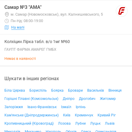
Самар №3 "АМА"
м. Самар (Новомосковськ), вул. Калнишевського, 5
Пн-Нд: 08:00-19:00
На мапі
Колхіцин Лірка табл. в/о 1мг №60
ГАУПТ ФАРМА АМАРЕГ ГМБХ
Немає в наявності
Шукати в інших регіонах
Біла Церква
Бориспіль
Боярка
Бровари
Васильків
Вінниця
Горішні Плавні (Комсомольськ)
Дніпро
Дрогобич
Житомир
Запоріжжя
Івано-Франківськ
Ізмаїл
Ірпінь
Кам'янське (Дніпродзержинськ)
Київ
Кременчук
Кривий Ріг
Кропивницький (Кіровоград)
Лозова
Лубни
Луцьк
Львів
Миколаїв
Мукачево
Нікополь
Обухів
Одеса
Олександрія