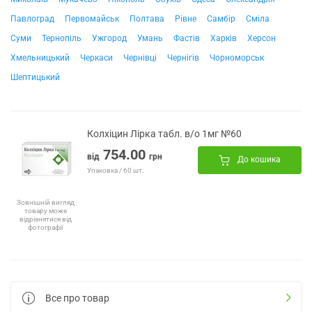
Павлоград
Первомайськ
Полтава
Рівне
Самбір
Сміла
Суми
Тернопіль
Ужгород
Умань
Фастів
Харків
Херсон
Хмельницький
Черкаси
Чернівці
Чернігів
Чорноморськ
Шептицький
Колхіцин Лірка табл. в/о 1мг №60
754.00
від
грн
До кошика
Упаковка / 60 шт.
Зовнішній вигляд
товару може
відрізнятися від
фотографії
Все про товар