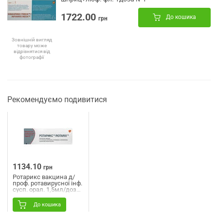
1722.00
До кошика
грн
Зовнішній вигляд
товару може
відрізнятися від
фотографії
Рекомендуємо подивитися
1134.10
грн
Ротарикс вакцина д/
проф. ротавирусної інф.
сусп. орал. 1,5мл/доза
аплік. №1
До кошика