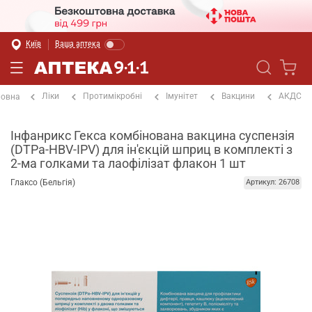
Київ
Ваша аптека
Ліки
Протимікробні
Імунітет
Вакцини
АКДС
ловна
Інфанрикс Гекса комбінована вакцина суспензія
(DTPa-HBV-IPV) для ін'єкцій шприц в комплекті з
2-ма голками та лаофілізат флакон 1 шт
Глаксо (Бельгія)
Артикул: 26708