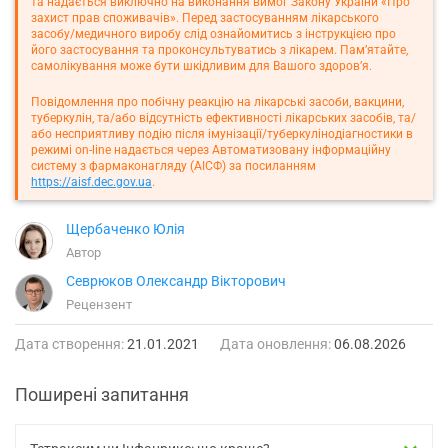
та надається виключно на виконання вимог Закону України «Про
захист прав споживачів». Перед застосуванням лікарського
засобу/медичного виробу слід ознайомитись з інструкцією про
його застосування та проконсультуватись з лікарем. Пам’ятайте,
самолікування може бути шкідливим для Вашого здоров’я.
Повідомлення про побічну реакцію на лікарські засоби, вакцини,
туберкулін, та/або відсутність ефективності лікарських засобів, та/
або несприятливу подію після імунізації/туберкулінодіагностики в
режимі on-line надається через Автоматизовану інформаційну
систему з фармаконагляду (АІСФ) за посиланням
https://aisf.dec.gov.ua
.
Щербаченко Юлія
Автор
Севрюков Олександр Вікторович
Рецензент
Дата створення:
21.01.2021
Дата оновлення:
06.08.2026
Поширені запитання