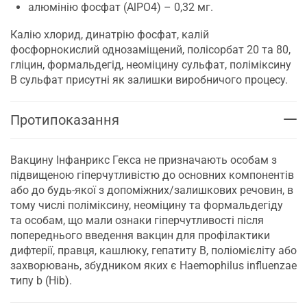
алюмінію фосфат (AlPO4) – 0,32 мг.
Калію хлорид, динатрію фосфат, калій
фосфорнокислий однозаміщений, полісорбат 20 та 80,
гліцин, формальдегід, неоміцину сульфат, поліміксину
В сульфат присутні як залишки виробничого процесу.
Протипоказання
Вакцину Інфанрикс Гекса не призначають особам з
підвищеною гіперчутливістю до основних компонентів
або до будь-якої з допоміжних/залишкових речовин, в
тому числі поліміксину, неоміцину та формальдегіду
та особам, що мали ознаки гіперчутливості після
попереднього введення вакцин для профілактики
дифтерії, правця, кашлюку, гепатиту В, поліомієліту або
захворювань, збудником яких є Haemophilus influenzae
типу b (Hib).