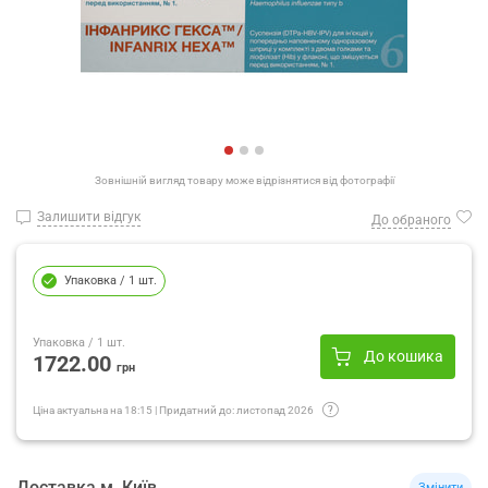
Зовнішній вигляд товару може відрізнятися від фотографії
Залишити відгук
До обраного
Упаковка
/ 1 шт.
Упаковка
/ 1 шт.
До кошика
1722.00
грн
Ціна актуальна на
18:15
|
Придатний до:
листопад 2026
Доставка
м.
Київ
Змінити