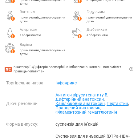
дітям
Вагітним
Годуючим
призначений для застосування
призначений для застосування
дітям
дітям
Алергікам
Діабетикам
з обережністю
з обережністю
Водіям
призначений для застосування
дітям
в категорії «Дифтерія-haemophilus influenzae b- коклюш-поліомієліт-
№2
правець-гепатит в»
Торгівельна назва
Інфанрикс
Антиген вірусу гепатиту B
,
Дифтерійний анатоксин
,
Діючі речовини
Кашлюковий анатоксин
,
Пертактин
,
Правцевий анатоксин
,
Філаментозний гемагглютинін
Форма випуску:
суспензія для ін'єкцій
Суспензия для инъекций (DTPa-HBV-