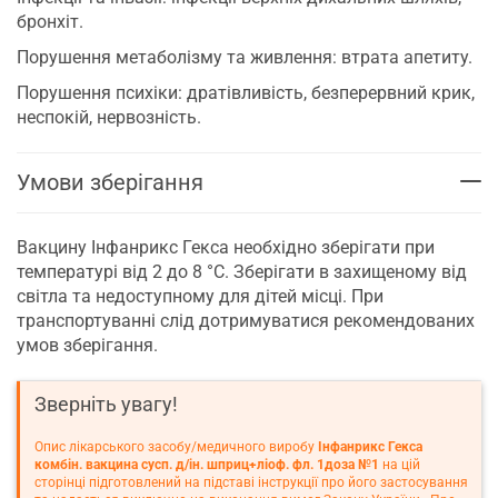
бронхіт.
Порушення метаболізму та живлення: втрата апетиту.
Порушення психіки: дратівливість, безперервний крик,
неспокій, нервозність.
Умови зберігання
Вакцину Інфанрикс Гекса необхідно зберігати при
температурі від 2 до 8 °С. Зберігати в захищеному від
світла та недоступному для дітей місці. При
транспортуванні слід дотримуватися рекомендованих
умов зберігання.
Зверніть увагу!
Опис лікарського засобу/медичного виробу
Інфанрикс Гекса
комбін. вакцина сусп. д/ін. шприц+ліоф. фл. 1доза №1
на цій
сторінці підготовлений на підставі інструкції про його застосування