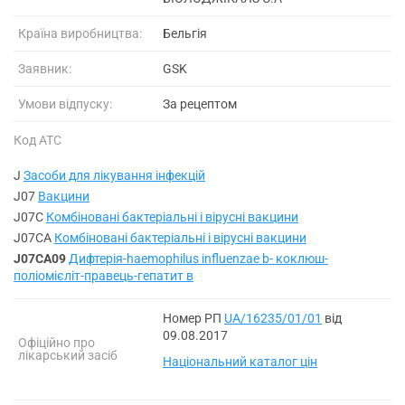
Країна виробництва:
Бельгія
Заявник:
GSK
Умови відпуску:
За рецептом
Код АТС
J
Засоби для лікування інфекцій
J07
Вакцини
J07C
Комбіновані бактеріальні і вірусні вакцини
J07CA
Комбіновані бактеріальні і вірусні вакцини
J07CA09
Дифтерія-haemophilus influenzae b- коклюш-
поліомієліт-правець-гепатит в
Номер РП
UA/16235/01/01
від
09.08.2017
Офіційно про
лікарський засіб
Національний каталог цін