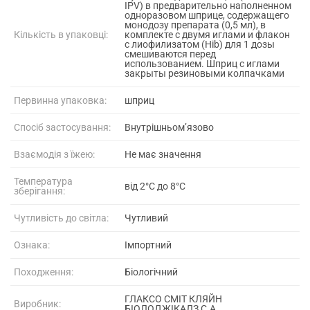
IPV) в предварительно наполненном
одноразовом шприце, содержащего
монодозу препарата (0,5 мл), в
Кількість в упаковці:
комплекте с двумя иглами и флакон
с лиофилизатом (Hib) для 1 дозы
смешиваются перед
использованием. Шприц с иглами
закрыты резиновыми колпачками
Первинна упаковка:
шприц
Спосіб застосування:
Внутрішньом’язово
Взаємодія з їжею:
Не має значення
Температура
від 2°C до 8°C
зберігання:
Чутливість до світла:
Чутливий
Ознака:
Імпортний
Походження:
Біологічний
ГЛАКСО СМІТ КЛЯЙН
Виробник:
БІОЛОДЖІКАЛЗ С.А