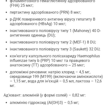
філаментозного гемаглютиніну адсорбованого
(FHA) 25 мкг;
пертактину адсорбованого (PRN) 8 мкг;
р-ДНК поверхневого антигену вірусу гепатиту В
адсорбованого (HBsAg) 10 мкг;
інактивованого поліовірусу типу 1 (Mahoney) 40 D-
антигенних одиниць (DU);
інактивованого поліовірусу типу 2 (MEF-1) 8 DU;
інактивованого поліовірусу типу 3 (Saukett) 32 DU;
кон’югату капсульного полісахариду Haemophilus
influenzae типу b (PRP) 10 мкг та правцевого
анатоксину (ТT) адсорбованого ~ 25 мкг;
допоміжні речовини: натрію хлорид – 4,5 мг,
cередовище 199 (М199) (включаючи амінокислоти)
– 1,15 мг, вода для ін’єкцій – 0,5 мл, лактоза – 12,6
мг.
Ад’ювант: алюміній (у формі солей) – 0,82 мг:
алюмінію гідроксид (Al(OH)3) – 0,5 мг;