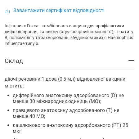
Завантажити сертифікат відповідності
Інфанрикс Гекса - комбінована вакцина для профілактики
дифтерії, правця, кашлюку (ацелюлярний компонент), гепатиту
В, поліомієліту та захворювань, збудником яких є Haemophilus
influenzae типу b.
Cклад
діючі речовини:1 доза (0,5 мл) відновленої вакцини
містить:
дифтерійного анатоксину адсорбованого (D) не
менше 30 міжнародних одиниць (МО);
правцевого анатоксину адсорбованого (T) не
менше 40 МО;
кашлюкового анатоксину адсорбованого (PT) 25
мкг;