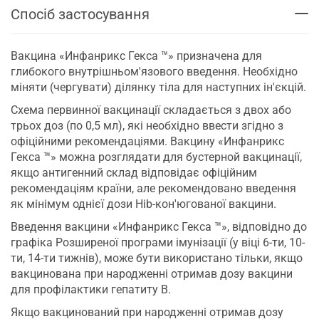
Спосіб застосування
Вакцина «Инфанрикс Гекса ™» призначена для
глибокого внутрішньом'язового введення. Необхідно
міняти (чергувати) ділянку тіла для наступних ін'єкцій.
Схема первинної вакцинації складається з двох або
трьох доз (по 0,5 мл), які необхідно ввести згідно з
офіційними рекомендаціями. Вакцину «Инфанрикс
Гекса ™» можна розглядати для бустерной вакцинації,
якщо антигенний склад відповідає офіційним
рекомендаціям країни, але рекомендовано введення
як мінімум однієї дози Hib-кон'югованої вакцини.
Введення вакцини «Инфанрикс Гекса ™», відповідно до
графіка Розширеної програми імунізації (у віці 6-ти, 10-
ти, 14-ти тижнів), може бути використано тільки, якщо
вакцинована при народженні отримав дозу вакцини
для профілактики гепатиту В.
Якщо вакцинований при народженні отримав дозу