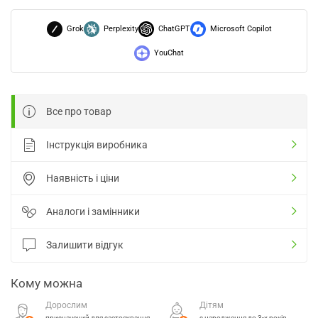
Grok
Perplexity
ChatGPT
Microsoft Copilot
YouChat
Все про товар
Інструкція виробника
Наявність і ціни
Аналоги і замінники
Залишити відгук
Кому можна
Дорослим
Дітям
призначений для застосування
з народження до 3-х років