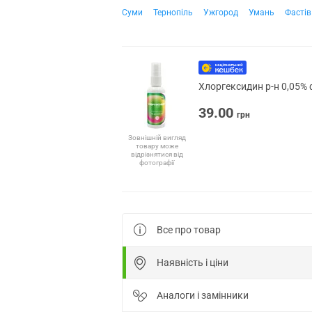
Суми
Тернопіль
Ужгород
Умань
Фастів
Хлоргексидин р-н 0,05% 
39.00
грн
Зовнішній вигляд
товару може
відрізнятися від
фотографії
Все про товар
Наявність і ціни
Аналоги і замінники