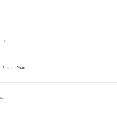
 114
л Solution Pharm
96