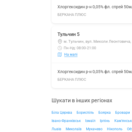
Хлоргексидин р-н 0,05% фл. спрей 50м
БЕРКАНА ПЛЮС
Тульчин 5
м. Тульчин, вул. Миколи Леонтовича,
Пн-Нд: 08:00-21:00
На мапі
Хлоргексидин р-н 0,05% фл. спрей 50м
БЕРКАНА ПЛЮС
Шукати в інших регіонах
Біла Церква
Бориспіль
Боярка
Бровари
Івано-Франківськ
Ізмаїл
Ірпінь
Кам'янськ
Львів
Миколаїв
Мукачево
Нікополь
Об