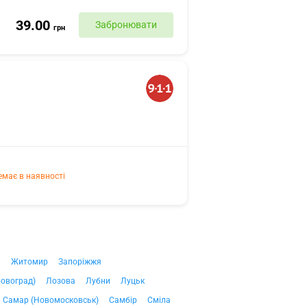
39.00
Забронювати
грн
емає в наявності
ч
Житомир
Запоріжжя
ровоград)
Лозова
Лубни
Луцьк
Самар (Новомосковськ)
Самбір
Сміла