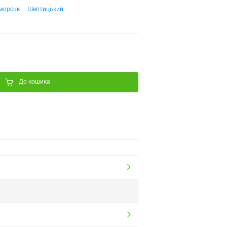
морськ
Шептицький
До кошика