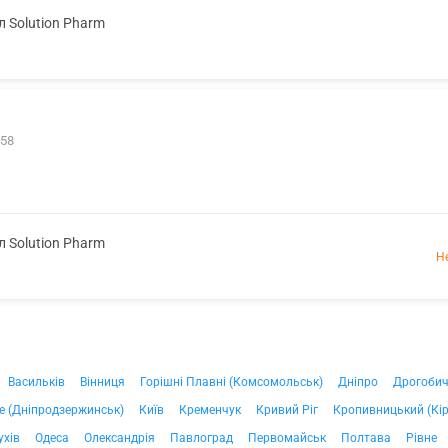
л Solution Pharm
 58
л Solution Pharm
Н
Васильків
Вінниця
Горішні Плавні (Комсомольськ)
Дніпро
Дрогоби
е (Дніпродзержинськ)
Київ
Кременчук
Кривий Ріг
Кропивницький (Кі
ухів
Одеса
Олександрія
Павлоград
Первомайськ
Полтава
Рівне