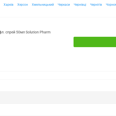
Харків
Херсон
Хмельницький
Черкаси
Чернівці
Чернігів
Чорно
фл. спрей 50мл Solution Pharm