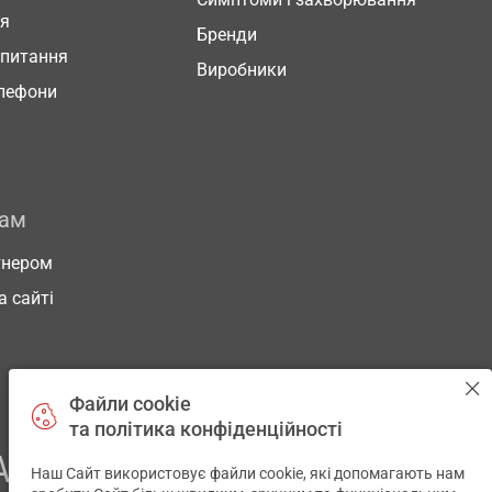
ня
Бренди
 питання
Виробники
елефони
рам
тнером
а сайті
Файли cookie
та політика конфіденційності
АШОГО ЗДОРОВ’Я
Наш Сайт використовує файли cookie, які допомагають нам
✕