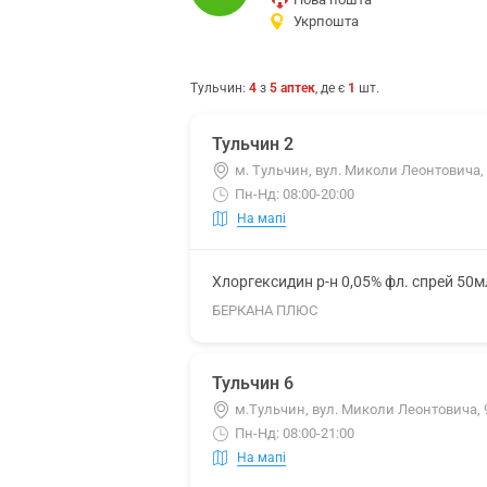
Укрпошта
Тульчин
:
4
з
5
аптек
, де є
1
шт.
Тульчин 2
м. Тульчин, вул. Миколи Леонтовича,
Пн-Нд: 08:00-20:00
На мапі
Хлоргексидин р-н 0,05% фл. спрей 50м
БЕРКАНА ПЛЮС
Тульчин 6
м.Тульчин, вул. Миколи Леонтовича, 
Пн-Нд: 08:00-21:00
На мапі