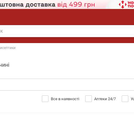
исептики
чині
Все в наявності
Аптеки 24/7
У