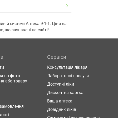
ій системі Аптека 9-1-1. Ціни на
, що зазначені на сайті!
га
Сервіси
ти
Консультація лікаря
я по фото
Лабораторні послуги
ня або товару
Доступні ліки
Дисконтна картка
Ваша аптека
 замовлення
Довідник ліків
кості
Симптоми і захворювання