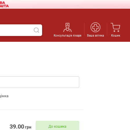
Консультація лікаря
Ваша аптека
Кошик
цінка
39.00
До кошика
грн