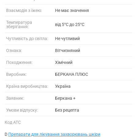
Взаємодія з їжею:
Не має значення
Температура
від 5°C до 25°C
зберігання:
Чутливість до світла:
Не чутливий
Ознака:
Вітчизняний
Походження:
Хімічний
Виробник:
БЕРКАНА ПЛЮС
Країна виробництва:
Україна
Заявник:
Беркана +
Умови відпуску:
Без рецепта
Код АТС
D
Препарати для лікування захворювань шкіри