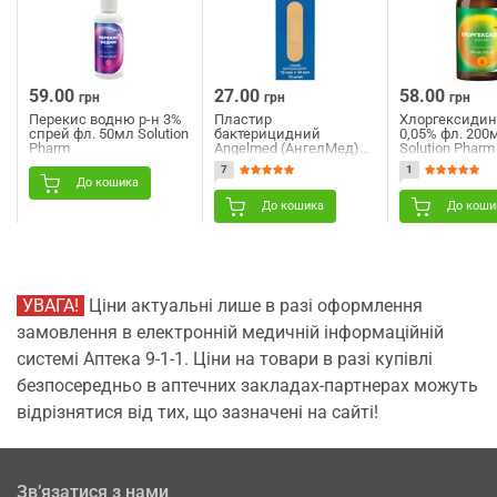
59.00
27.00
58.00
грн
грн
грн
Перекис водню р-н 3%
Пластир
Хлоргексидин
спрей фл. 50мл Solution
бактерицидний
0,05% фл. 200
Pharm
Angelmed (АнгелМед)
Solution Pharm
на тканинній основі
7
1
19мм х 72мм 10 шт
До кошика
До кошика
До коши
УВАГА!
Ціни актуальні лише в разі оформлення
замовлення в електронній медичній інформаційній
системі Аптека 9-1-1. Ціни на товари в разі купівлі
безпосередньо в аптечних закладах-партнерах можуть
відрізнятися від тих, що зазначені на сайті!
Зв’язатися з нами