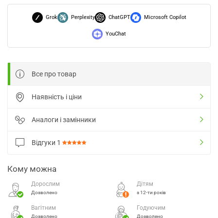
Grok
Perplexity
ChatGPT
Microsoft Copilot
YouChat
Все про товар
Наявність і ціни
Аналоги і замінники
Відгуки
1
Кому можна
Дорослим
Дітям
Дозволено
з 12-ти років
Вагітним
Годуючим
Дозволено
Дозволено