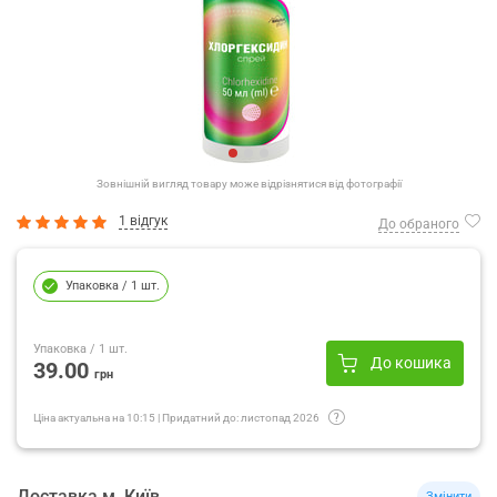
Зовнішній вигляд товару може відрізнятися від фотографії
1 відгук
До обраного
Упаковка
/ 1 шт.
Упаковка
/ 1 шт.
До кошика
39.00
грн
Ціна актуальна на
10:15
|
Придатний до:
листопад 2026
Доставка
м.
Київ
Змінити