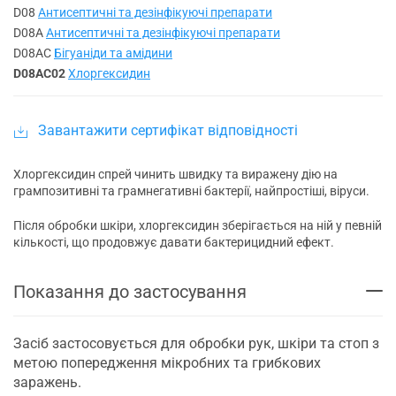
D08
Антисептичні та дезінфікуючі препарати
D08A
Антисептичні та дезінфікуючі препарати
D08AC
Бігуаніди та амідини
D08AC02
Хлоргексидин
Завантажити сертифікат відповідності
Хлоргексидин спрей чинить швидку та виражену дію на
грампозитивні та грамнегативні бактерії, найпростіші, віруси.
Після обробки шкіри, хлоргексидин зберігається на ній у певній
кількості, що продовжує давати бактерицидний ефект.
Показання до застосування
Засіб застосовується для обробки рук, шкіри та стоп з
метою попередження мікробних та грибкових
заражень.