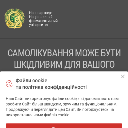
Наш партнер:
Національний
фармацевтичний
університет
САМОЛІКУВАННЯ МОЖЕ БУТИ
ШКІДЛИВИМ ДЛЯ ВАШОГО
ЗДОРОВ’Я
Файли cookie
та політика конфіденційності
ПЕРЕД ЗАСТОСУВАННЯМ ПРЕПАРАТУ ПРОКОНСУЛЬТУЙТЕСЬ
З ЛІКАРЕМ
Наш Сайт використовує файли cookie, які допомагають нам
✕
зробити Сайт більш швидким, зручним та функціональним.
ТОВ «АПТЕКА 911.ЮА» Код ЄДРПОУ 43631965.
Продовжуючи переглядати цей Сайт, Ви погоджуєтесь на
використання нами файлів cookie.
Відмова від відповідальності
© 2014-2026. Медична інформаційна система АПТЕКА911.ЮА