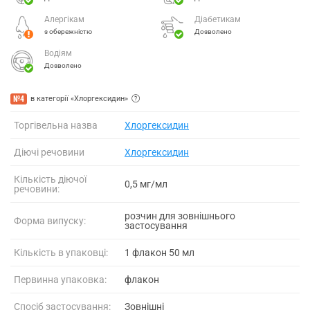
Алергікам
Діабетикам
з обережністю
Дозволено
Водіям
Дозволено
№4
в категорії «Хлоргексидин»
Торгівельна назва
Хлоргексидин
Діючі речовини
Хлоргексидин
Кількість діючої
0,5 мг/мл
речовини:
розчин для зовнішнього
Форма випуску:
застосування
Кількість в упаковці:
1 флакон 50 мл
Первинна упаковка:
флакон
Спосіб застосування:
Зовнішні