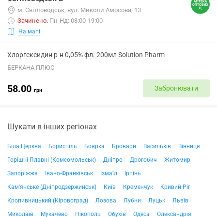
м. Світловодськ, вул. Миколи Амосова, 13
Зачинено
.
Пн-Нд: 08:00-19:00
На мапі
Хлоргексидин р-н 0,05% фл. 200мл Solution Pharm
БЕРКАНА ПЛЮС
58.00
Забронювати
грн
Шукати в інших регіонах
Біла Церква
Бориспіль
Боярка
Бровари
Васильків
Вінниця
Горішні Плавні (Комсомольськ)
Дніпро
Дрогобич
Житомир
Запоріжжя
Івано-Франківськ
Ізмаїл
Ірпінь
Кам'янське (Дніпродзержинськ)
Київ
Кременчук
Кривий Ріг
Кропивницький (Кіровоград)
Лозова
Лубни
Луцьк
Львів
Миколаїв
Мукачево
Нікополь
Обухів
Одеса
Олександрія