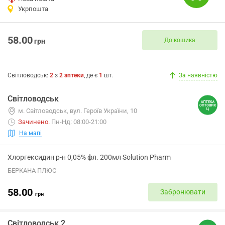
Укрпошта
58.00
До кошика
грн
Світловодськ
:
2
з
2
аптеки
, де є
1
шт.
За наявністю
Світловодськ
м. Світловодськ, вул. Героїв України, 10
Зачинено
.
Пн-Нд: 08:00-21:00
На мапі
Хлоргексидин р-н 0,05% фл. 200мл Solution Pharm
БЕРКАНА ПЛЮС
58.00
Забронювати
грн
Світловодськ 2