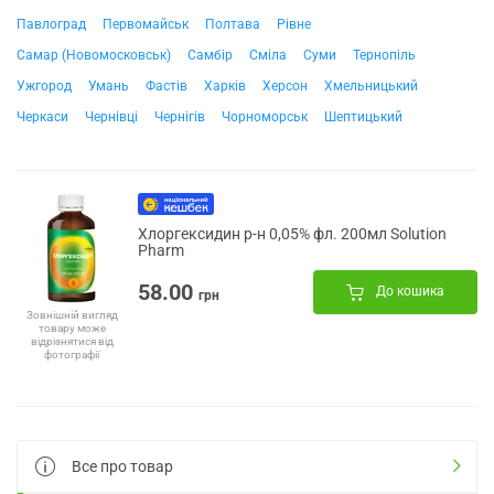
Павлоград
Первомайськ
Полтава
Рівне
Самар (Новомосковськ)
Самбір
Сміла
Суми
Тернопіль
Ужгород
Умань
Фастів
Харків
Херсон
Хмельницький
Черкаси
Чернівці
Чернігів
Чорноморськ
Шептицький
Хлоргексидин р-н 0,05% фл. 200мл Solution
Pharm
58.00
До кошика
грн
Зовнішній вигляд
товару може
відрізнятися від
фотографії
Все про товар