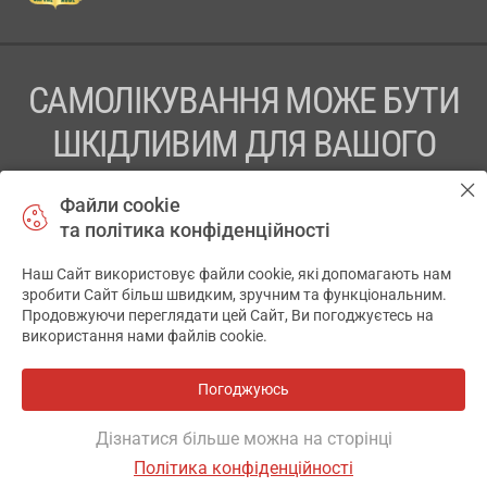
САМОЛІКУВАННЯ МОЖЕ БУТИ
ШКІДЛИВИМ ДЛЯ ВАШОГО
ЗДОРОВ’Я
Файли cookie
та політика конфіденційності
ПЕРЕД ЗАСТОСУВАННЯМ ПРЕПАРАТУ ПРОКОНСУЛЬТУЙТЕСЬ
З ЛІКАРЕМ
Наш Сайт використовує файли cookie, які допомагають нам
✕
зробити Сайт більш швидким, зручним та функціональним.
ТОВ «АПТЕКА 911.ЮА» Код ЄДРПОУ 43631965.
Продовжуючи переглядати цей Сайт, Ви погоджуєтесь на
використання нами файлів cookie.
Відмова від відповідальності
© 2014-2026. Медична інформаційна система АПТЕКА911.ЮА
Погоджуюсь
Всі аптеки
на мапі
Розробка і підтримка сайту -
wu.ua
Дізнатися більше можна на сторінці
Політика конфіденційності
ОСНОВНЕ
ДЕ Є
АНАЛОГИ
ВІДГУКИ