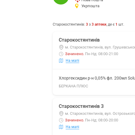
Укрпошта
Старокостянтинів
:
3
з
3
аптеки
, де є
1
шт.
Старокостянтинів
м. Старокостянтинів, вул. Грушевськог
Зачинено
.
Пн-Нд: 08:00-21:00
На мапі
Хлоргексидин р-н 0,05% фл. 200мл Sol
БЕРКАНА ПЛЮС
Старокостянтинів 3
м. Старокостянтинів, вул. Острозького
Зачинено
.
Пн-Нд: 08:00-20:00
На мапі