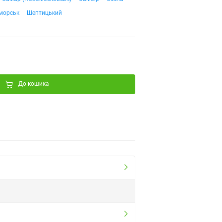
морськ
Шептицький
До кошика