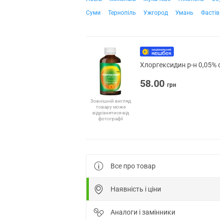
Суми
Тернопіль
Ужгород
Умань
Фастів
Хлоргексидин р-н 0,05% 
58.00
грн
Зовнішній вигляд
товару може
відрізнятися від
фотографії
Все про товар
Наявність і ціни
Аналоги і замінники