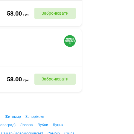
58.00
Забронювати
грн
58.00
Забронювати
грн
ч
Житомир
Запоріжжя
ровоград)
Лозова
Лубни
Луцьк
Самар (Новомосковськ)
Самбір
Сміла