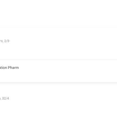
о, 2/3
ution Pharm
, 32/4