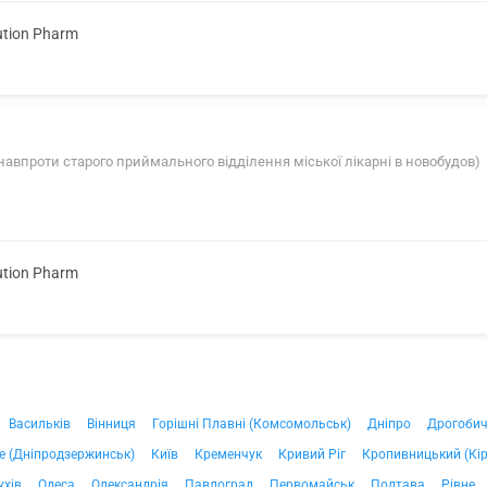
ution Pharm
 (навпроти старого приймального відділення міської лікарні в новобудов)
ution Pharm
Васильків
Вінниця
Горішні Плавні (Комсомольськ)
Дніпро
Дрогоби
е (Дніпродзержинськ)
Київ
Кременчук
Кривий Ріг
Кропивницький (Кі
ухів
Одеса
Олександрія
Павлоград
Первомайськ
Полтава
Рівне