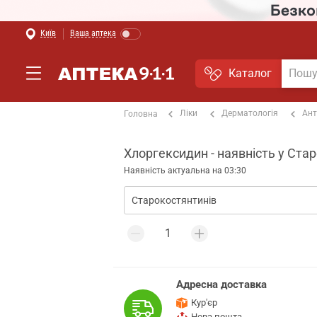
Київ
Ваша аптека
Каталог
Ліки
Дерматологія
Ант
Головна
Хлоргексидин - наявність у Ста
Наявність актуальна на 03:30
Адресна доставка
Кур'єр
Нова пошта