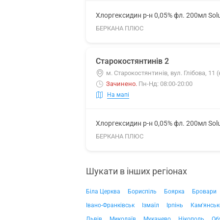
Хлоргексидин р-н 0,05% фл. 200мл Sol
БЕРКАНА ПЛЮС
Старокостянтинів 2
м. Старокостянтинів, вул. Глібова, 11
Зачинено
.
Пн-Нд: 08:00-20:00
На мапі
Хлоргексидин р-н 0,05% фл. 200мл Sol
БЕРКАНА ПЛЮС
Шукати в інших регіонах
Біла Церква
Бориспіль
Боярка
Бровари
Івано-Франківськ
Ізмаїл
Ірпінь
Кам'янськ
Львів
Миколаїв
Мукачево
Нікополь
Об