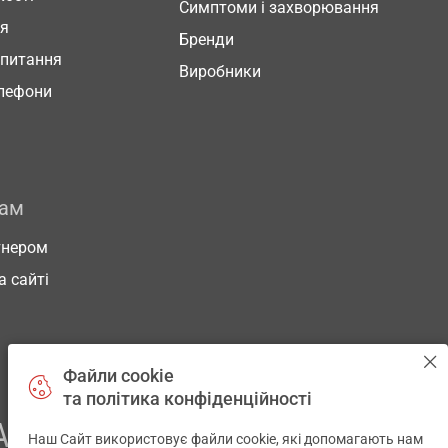
Симптоми і захворювання
ня
Бренди
 питання
Виробники
елефони
рам
тнером
а сайті
Файли cookie
та політика конфіденційності
АШОГО ЗДОРОВ’Я
Наш Сайт використовує файли cookie, які допомагають нам