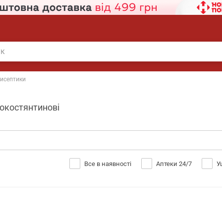
исептики
рокостянтинові
Все в наявності
Аптеки 24/7
У