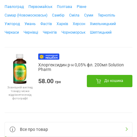
Павлоград
Первомайськ
Полтава
Рівне
Самар (Новомосковськ)
Самбір
Сміла
Суми
Тернопіль
Ужгород
Умань
Фастів
Харків
Херсон
Хмельницький
Черкаси
Чернівці
Чернігів
Чорноморськ
Шептицький
Хлоргексидин р-н 0,05% фл. 200мл Solution
Pharm
58.00
До кошика
грн
Зовнішній вигляд
товару може
відрізнятися від
фотографії
Все про товар