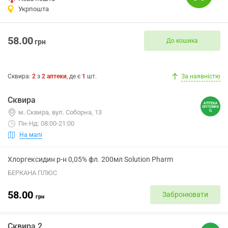
Укрпошта
58.00
До кошика
грн
Сквира
:
2
з
2
аптеки
, де є
1
шт.
За наявністю
Сквира
м. Сквира, вул. Соборна, 13
Пн-Нд: 08:00-21:00
На мапі
Хлоргексидин р-н 0,05% фл. 200мл Solution Pharm
БЕРКАНА ПЛЮС
58.00
Забронювати
грн
Сквира 2