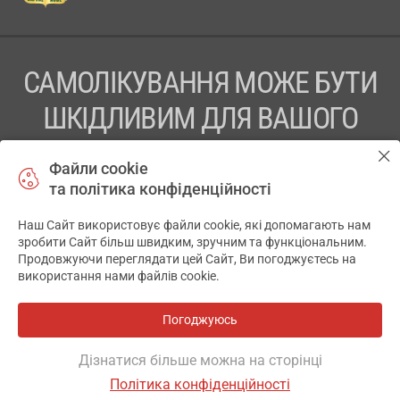
САМОЛІКУВАННЯ МОЖЕ БУТИ
ШКІДЛИВИМ ДЛЯ ВАШОГО
ЗДОРОВ’Я
Файли cookie
та політика конфіденційності
ПЕРЕД ЗАСТОСУВАННЯМ ПРЕПАРАТУ ПРОКОНСУЛЬТУЙТЕСЬ
З ЛІКАРЕМ
Наш Сайт використовує файли cookie, які допомагають нам
✕
зробити Сайт більш швидким, зручним та функціональним.
ТОВ «АПТЕКА 911.ЮА» Код ЄДРПОУ 43631965.
Продовжуючи переглядати цей Сайт, Ви погоджуєтесь на
використання нами файлів cookie.
Відмова від відповідальності
© 2014-2026. Медична інформаційна система АПТЕКА911.ЮА
Погоджуюсь
Всі аптеки
на мапі
Розробка і підтримка сайту -
wu.ua
Дізнатися більше можна на сторінці
Політика конфіденційності
ОСНОВНЕ
ДЕ Є
АНАЛОГИ
ВІДГУКИ