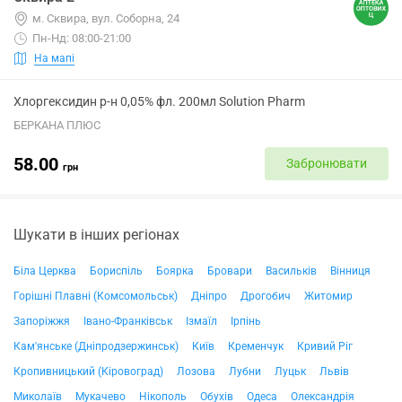
м. Сквира, вул. Соборна, 24
Пн-Нд: 08:00-21:00
На мапі
Хлоргексидин р-н 0,05% фл. 200мл Solution Pharm
БЕРКАНА ПЛЮС
58.00
Забронювати
грн
Шукати в інших регіонах
Біла Церква
Бориспіль
Боярка
Бровари
Васильків
Вінниця
Горішні Плавні (Комсомольськ)
Дніпро
Дрогобич
Житомир
Запоріжжя
Івано-Франківськ
Ізмаїл
Ірпінь
Кам'янське (Дніпродзержинськ)
Київ
Кременчук
Кривий Ріг
Кропивницький (Кіровоград)
Лозова
Лубни
Луцьк
Львів
Миколаїв
Мукачево
Нікополь
Обухів
Одеса
Олександрія