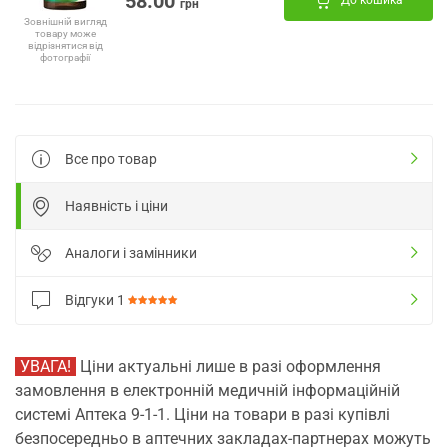
58.00
До кошика
грн
Зовнішній вигляд
товару може
відрізнятися від
фотографії
Все про товар
Наявність і ціни
Аналоги і замінники
Відгуки
1
УВАГА!
Ціни актуальні лише в разі оформлення
замовлення в електронній медичній інформаційній
системі Аптека 9-1-1. Ціни на товари в разі купівлі
безпосередньо в аптечних закладах-партнерах можуть