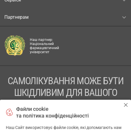
Партнерам
Наш партнер:
Національний
фармацевтичний
університет
САМОЛІКУВАННЯ МОЖЕ БУТИ
ШКІДЛИВИМ ДЛЯ ВАШОГО
ЗДОРОВ’Я
Файли cookie
та політика конфіденційності
ПЕРЕД ЗАСТОСУВАННЯМ ПРЕПАРАТУ ПРОКОНСУЛЬТУЙТЕСЬ
З ЛІКАРЕМ
Наш Сайт використовує файли cookie, які допомагають нам