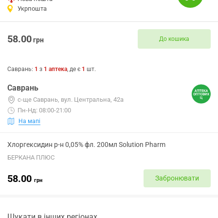
Укрпошта
58.00
До кошика
грн
Саврань
:
1
з
1
аптека
, де є
1
шт.
Саврань
с-ще Саврань, вул. Центральна, 42а
Пн-Нд: 08:00-21:00
На мапі
Хлоргексидин р-н 0,05% фл. 200мл Solution Pharm
БЕРКАНА ПЛЮС
58.00
Забронювати
грн
Шукати в інших регіонах