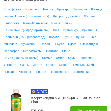
Біла Церква
Бориспіль
Боярка
Бровари
Васильків
Вінниця
Горішні Плавні (Комсомольськ)
Дніпро
Дрогобич
Житомир
Запоріжжя
Івано-Франківськ
Ізмаїл
Ірпінь
Кам'янське (Дніпродзержинськ)
Київ
Кременчук
Кривий Ріг
Кропивницький (Кіровоград)
Лозова
Лубни
Луцьк
Львів
Миколаїв
Мукачево
Нікополь
Обухів
Одеса
Олександрія
Павлоград
Первомайськ
Полтава
Рівне
Самар (Новомосковськ)
Самбір
Сміла
Суми
Тернопіль
Ужгород
Умань
Фастів
Харків
Херсон
Хмельницький
Черкаси
Чернівці
Чернігів
Чорноморськ
Шептицький
Хлоргексидин р-н 0,05% фл. 200мл Solution
Pharm