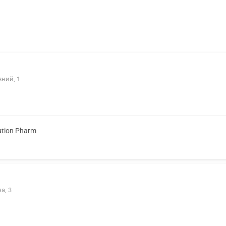
вний, 1
ution Pharm
а, 3