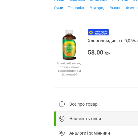
Суми
Тернопіль
Ужгород
Умань
Фастів
Хлоргексидин р-н 0,05% 
58.00
грн
Зовнішній вигляд
товару може
відрізнятися від
фотографії
Все про товар
Наявність і ціни
Аналоги і замінники