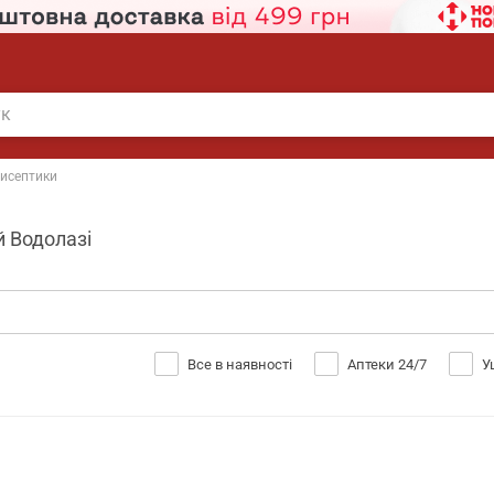
исептики
й Водолазі
Все в наявності
Аптеки 24/7
У