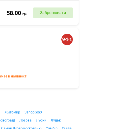
58.00
Забронювати
грн
емає в наявності
ч
Житомир
Запоріжжя
ровоград)
Лозова
Лубни
Луцьк
Самар (Новомосковськ)
Самбір
Сміла