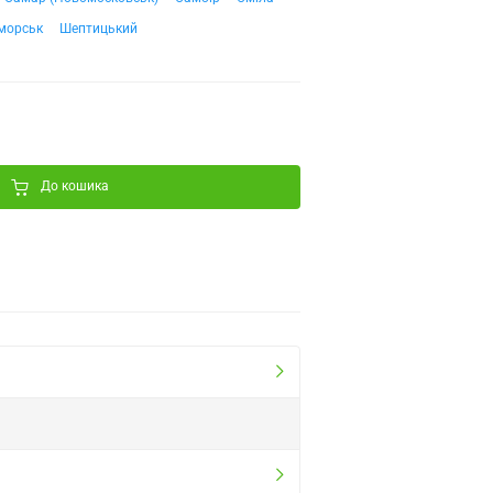
морськ
Шептицький
До кошика