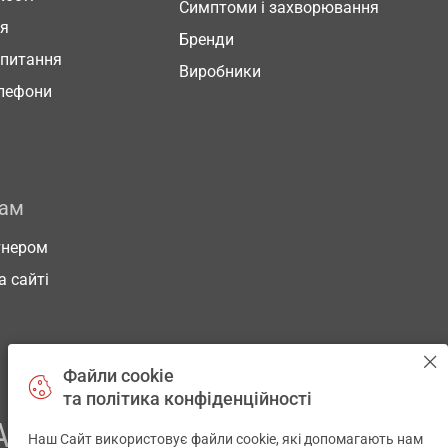
Симптоми і захворювання
ня
Бренди
 питання
Виробники
елефони
рам
тнером
а сайті
Файли cookie
та політика конфіденційності
АШОГО ЗДОРОВ’Я
Наш Сайт використовує файли cookie, які допомагають нам