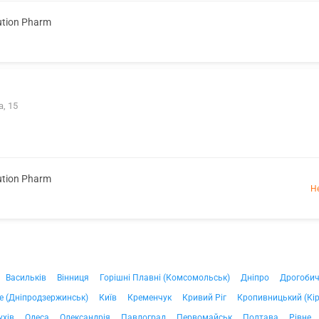
ution Pharm
, 15
ution Pharm
Н
Васильків
Вінниця
Горішні Плавні (Комсомольськ)
Дніпро
Дрогоби
е (Дніпродзержинськ)
Київ
Кременчук
Кривий Ріг
Кропивницький (Кі
ухів
Одеса
Олександрія
Павлоград
Первомайськ
Полтава
Рівне