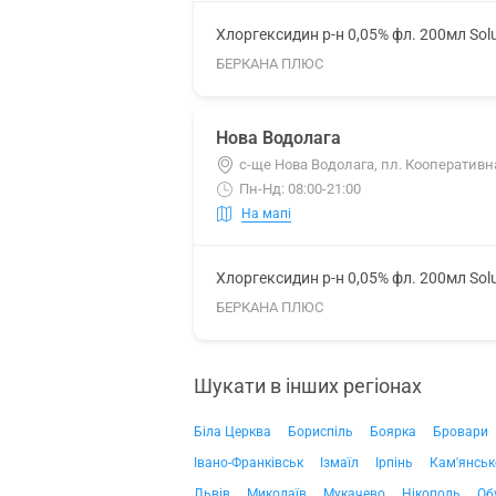
Хлоргексидин р-н 0,05% фл. 200мл Sol
БЕРКАНА ПЛЮС
Нова Водолага
с-ще Нова Водолага, пл. Кооперативна
Пн-Нд: 08:00-21:00
На мапі
Хлоргексидин р-н 0,05% фл. 200мл Sol
БЕРКАНА ПЛЮС
Шукати в інших регіонах
Біла Церква
Бориспіль
Боярка
Бровари
Івано-Франківськ
Ізмаїл
Ірпінь
Кам'янськ
Львів
Миколаїв
Мукачево
Нікополь
Об