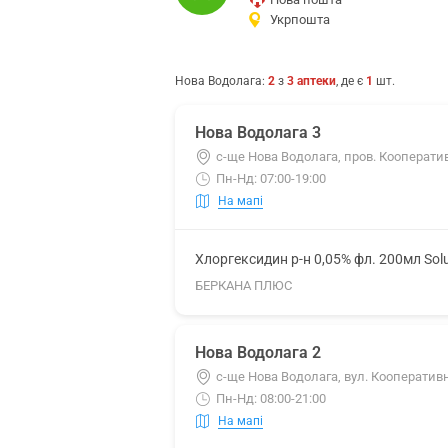
Укрпошта
Нова Водолага
:
2
з
3
аптеки
, де є
1
шт.
Нова Водолага 3
с-ще Нова Водолага, пров. Кооперати
Пн-Нд: 07:00-19:00
На мапі
Хлоргексидин р-н 0,05% фл. 200мл Sol
БЕРКАНА ПЛЮС
Нова Водолага 2
с-ще Нова Водолага, вул. Кооперативн
Пн-Нд: 08:00-21:00
На мапі