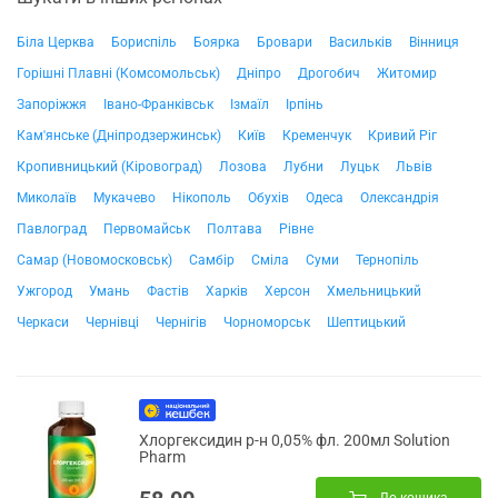
Біла Церква
Бориспіль
Боярка
Бровари
Васильків
Вінниця
Горішні Плавні (Комсомольськ)
Дніпро
Дрогобич
Житомир
Запоріжжя
Івано-Франківськ
Ізмаїл
Ірпінь
Кам'янське (Дніпродзержинськ)
Київ
Кременчук
Кривий Ріг
Кропивницький (Кіровоград)
Лозова
Лубни
Луцьк
Львів
Миколаїв
Мукачево
Нікополь
Обухів
Одеса
Олександрія
Павлоград
Первомайськ
Полтава
Рівне
Самар (Новомосковськ)
Самбір
Сміла
Суми
Тернопіль
Ужгород
Умань
Фастів
Харків
Херсон
Хмельницький
Черкаси
Чернівці
Чернігів
Чорноморськ
Шептицький
Хлоргексидин р-н 0,05% фл. 200мл Solution
Pharm