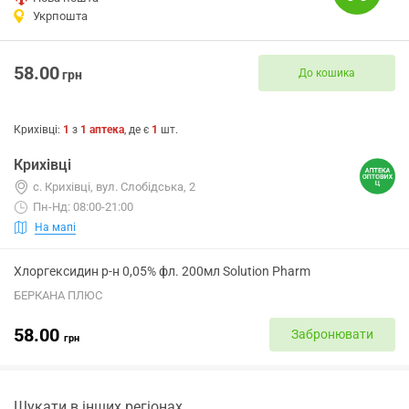
Укрпошта
58.00
До кошика
грн
Крихівці
:
1
з
1
аптека
, де є
1
шт.
Крихівці
с. Крихівці, вул. Слобідська, 2
Пн-Нд: 08:00-21:00
На мапі
Хлоргексидин р-н 0,05% фл. 200мл Solution Pharm
БЕРКАНА ПЛЮС
58.00
Забронювати
грн
Шукати в інших регіонах