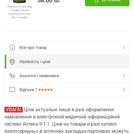
58.00
До кошика
грн
Зовнішній вигляд
товару може
відрізнятися від
фотографії
Все про товар
Наявність і ціни
Аналоги і замінники
Відгуки
1
УВАГА!
Ціни актуальні лише в разі оформлення
замовлення в електронній медичній інформаційній
системі Аптека 9-1-1. Ціни на товари в разі купівлі
безпосередньо в аптечних закладах-партнерах можуть