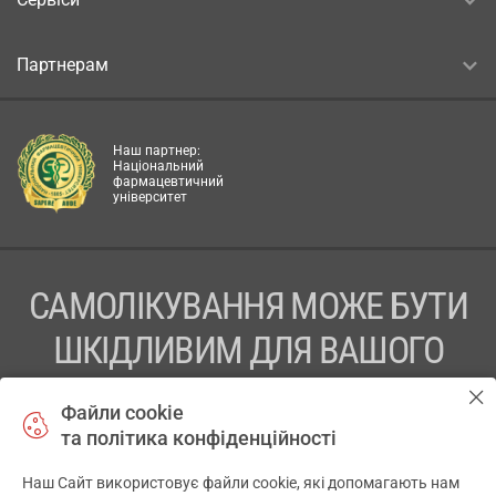
Партнерам
Наш партнер:
Національний
фармацевтичний
університет
САМОЛІКУВАННЯ МОЖЕ БУТИ
ШКІДЛИВИМ ДЛЯ ВАШОГО
ЗДОРОВ’Я
Файли cookie
та політика конфіденційності
ПЕРЕД ЗАСТОСУВАННЯМ ПРЕПАРАТУ ПРОКОНСУЛЬТУЙТЕСЬ
З ЛІКАРЕМ
Наш Сайт використовує файли cookie, які допомагають нам