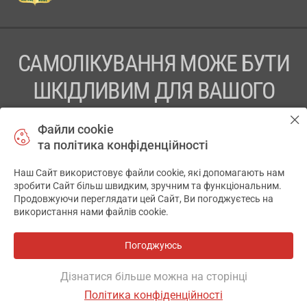
САМОЛІКУВАННЯ МОЖЕ БУТИ
ШКІДЛИВИМ ДЛЯ ВАШОГО
ЗДОРОВ’Я
Файли cookie
та політика конфіденційності
ПЕРЕД ЗАСТОСУВАННЯМ ПРЕПАРАТУ ПРОКОНСУЛЬТУЙТЕСЬ
З ЛІКАРЕМ
Наш Сайт використовує файли cookie, які допомагають нам
✕
зробити Сайт більш швидким, зручним та функціональним.
ТОВ «АПТЕКА 911.ЮА» Код ЄДРПОУ 43631965.
Продовжуючи переглядати цей Сайт, Ви погоджуєтесь на
використання нами файлів cookie.
Відмова від відповідальності
© 2014-2026. Медична інформаційна система АПТЕКА911.ЮА
Погоджуюсь
Всі аптеки
на мапі
Розробка і підтримка сайту -
wu.ua
Дізнатися більше можна на сторінці
Політика конфіденційності
ОСНОВНЕ
ДЕ Є
АНАЛОГИ
ВІДГУКИ