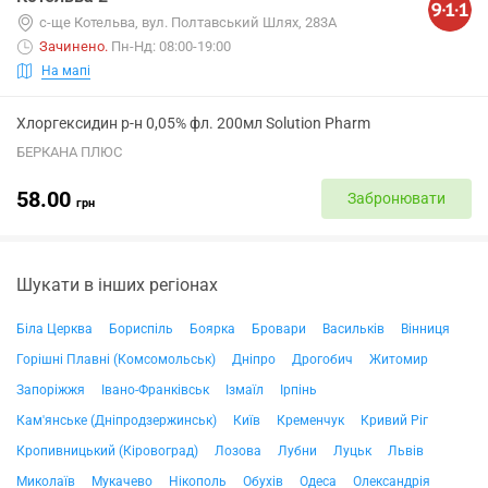
с-ще Котельва, вул. Полтавський Шлях, 283А
Зачинено
.
Пн-Нд: 08:00-19:00
На мапі
Хлоргексидин р-н 0,05% фл. 200мл Solution Pharm
БЕРКАНА ПЛЮС
58.00
Забронювати
грн
Шукати в інших регіонах
Біла Церква
Бориспіль
Боярка
Бровари
Васильків
Вінниця
Горішні Плавні (Комсомольськ)
Дніпро
Дрогобич
Житомир
Запоріжжя
Івано-Франківськ
Ізмаїл
Ірпінь
Кам'янське (Дніпродзержинськ)
Київ
Кременчук
Кривий Ріг
Кропивницький (Кіровоград)
Лозова
Лубни
Луцьк
Львів
Миколаїв
Мукачево
Нікополь
Обухів
Одеса
Олександрія