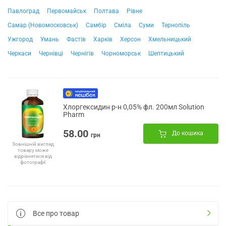
Павлоград
Первомайськ
Полтава
Рівне
Самар (Новомосковськ)
Самбір
Сміла
Суми
Тернопіль
Ужгород
Умань
Фастів
Харків
Херсон
Хмельницький
Черкаси
Чернівці
Чернігів
Чорноморськ
Шептицький
Хлоргексидин р-н 0,05% фл. 200мл Solution
Pharm
58.00
До кошика
грн
Зовнішній вигляд
товару може
відрізнятися від
фотографії
Все про товар