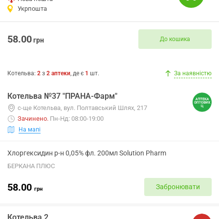
Укрпошта
58.00
До кошика
грн
Котельва
:
2
з
2
аптеки
, де є
1
шт.
За наявністю
Котельва №37 "ПРАНА-Фарм"
с-ще Котельва, вул. Полтавський Шлях, 217
Зачинено
.
Пн-Нд: 08:00-19:00
На мапі
Хлоргексидин р-н 0,05% фл. 200мл Solution Pharm
БЕРКАНА ПЛЮС
58.00
Забронювати
грн
Котельва 2