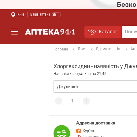
Київ
Ваша аптека
Каталог
Ліки
Дерматологія
Ант
Головна
Хлоргексидин - наявність у Джу
Наявність актуальна на 21:45
Адресна доставка
Кур'єр
Нова пошта