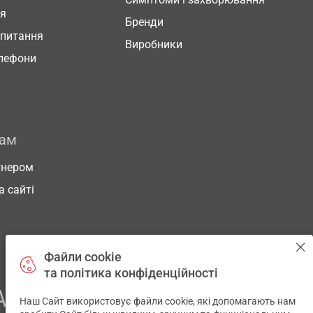
ня
Бренди
 питання
Виробники
елефони
рам
тнером
а сайті
Файли cookie
та політика конфіденційності
АШОГО ЗДОРОВ’Я
Наш Сайт використовує файли cookie, які допомагають нам
✕