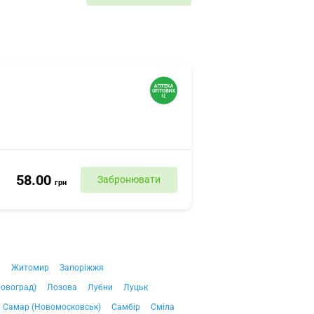
58.00
Забронювати
грн
ч
Житомир
Запоріжжя
ровоград)
Лозова
Лубни
Луцьк
Самар (Новомосковськ)
Самбір
Сміла