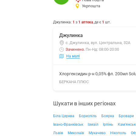
Укрпошта
Джулинка
:
1
з
1
аптека
, де є
1
шт.
Джулинка
с. Джулинка, вул. Центральна, 32А
Зачинено
.
Пн-Нд: 08:00-20:00
На мапі
Хлоргексидин р-н 0,05% фл. 200мл Sol
БЕРКАНА ПЛЮС
Шукати в інших регіонах
Біла Церква
Бориспіль
Боярка
Бровари
Івано-Франківськ
Ізмаїл
Ірпінь
Кам'янськ
Львів
Миколаїв
Мукачево
Нікополь
Об