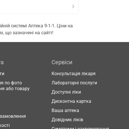
ій системі Аптека 9-1-1. Ціни на
, що зазначені на сайті!
га
Сервіси
ти
Консультація лікаря
я по фото
Лабораторні послуги
ня або товару
Доступні ліки
Дисконтна картка
Ваша аптека
 замовлення
Довідник ліків
кості
Симптоми і захворювання