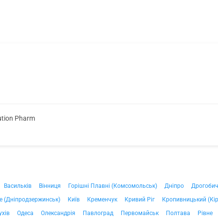
ution Pharm
Васильків
Вінниця
Горішні Плавні (Комсомольськ)
Дніпро
Дрогоби
е (Дніпродзержинськ)
Київ
Кременчук
Кривий Ріг
Кропивницький (Кі
ухів
Одеса
Олександрія
Павлоград
Первомайськ
Полтава
Рівне