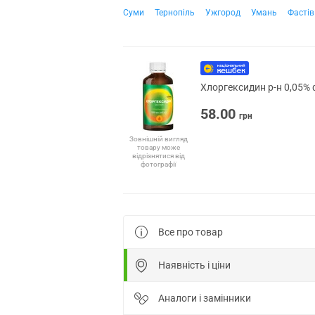
Суми
Тернопіль
Ужгород
Умань
Фастів
Хлоргексидин р-н 0,05% 
58.00
грн
Зовнішній вигляд
товару може
відрізнятися від
фотографії
Все про товар
Наявність і ціни
Аналоги і замінники