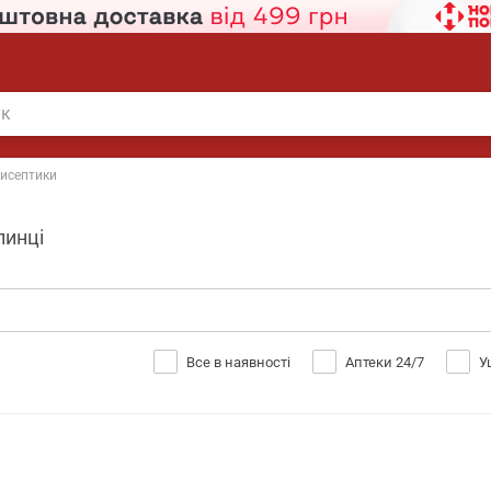
исептики
линці
Все в наявності
Аптеки 24/7
У