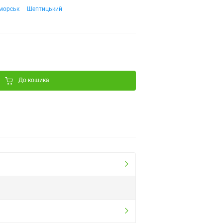
морськ
Шептицький
До кошика