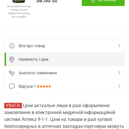
58.00
До кошика
грн
Зовнішній вигляд
товару може
відрізнятися від
фотографії
Все про товар
Наявність і ціни
Аналоги і замінники
Відгуки
1
УВАГА!
Ціни актуальні лише в разі оформлення
замовлення в електронній медичній інформаційній
системі Аптека 9-1-1. Ціни на товари в разі купівлі
безпосередньо в аптечних закладах-партнерах можуть