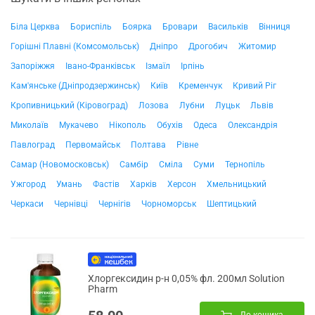
Біла Церква
Бориспіль
Боярка
Бровари
Васильків
Вінниця
Горішні Плавні (Комсомольськ)
Дніпро
Дрогобич
Житомир
Запоріжжя
Івано-Франківськ
Ізмаїл
Ірпінь
Кам'янське (Дніпродзержинськ)
Київ
Кременчук
Кривий Ріг
Кропивницький (Кіровоград)
Лозова
Лубни
Луцьк
Львів
Миколаїв
Мукачево
Нікополь
Обухів
Одеса
Олександрія
Павлоград
Первомайськ
Полтава
Рівне
Самар (Новомосковськ)
Самбір
Сміла
Суми
Тернопіль
Ужгород
Умань
Фастів
Харків
Херсон
Хмельницький
Черкаси
Чернівці
Чернігів
Чорноморськ
Шептицький
Хлоргексидин р-н 0,05% фл. 200мл Solution
Pharm