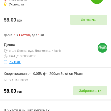
Укрпошта
58.00
До кошика
грн
Десна
:
1
з
1
аптека
, де є
1
шт.
Десна
с-ще Десна, вул. Довженка, 44а/4г
Пн-Нд: 08:00-20:00
На мапі
Хлоргексидин р-н 0,05% фл. 200мл Solution Pharm
БЕРКАНА ПЛЮС
58.00
Забронювати
грн
Шукати в інших регіонах