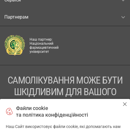
Партнерам
Наш партнер:
Національний
фармацевтичний
університет
САМОЛІКУВАННЯ МОЖЕ БУТИ
ШКІДЛИВИМ ДЛЯ ВАШОГО
ЗДОРОВ’Я
Файли cookie
та політика конфіденційності
ПЕРЕД ЗАСТОСУВАННЯМ ПРЕПАРАТУ ПРОКОНСУЛЬТУЙТЕСЬ
З ЛІКАРЕМ
Наш Сайт використовує файли cookie, які допомагають нам