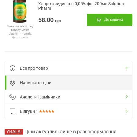
Хлоргексидин р-н 0,05% фл. 200мл Solution
Pharm
58.00
До кошика
грн
Зовнішній вигляд
товару може
відрізнятися від
фотографії
Все про товар
Наявність і ціни
Аналоги і замінники
Відгуки
1
УВАГА!
Ціни актуальні лише в разі оформлення