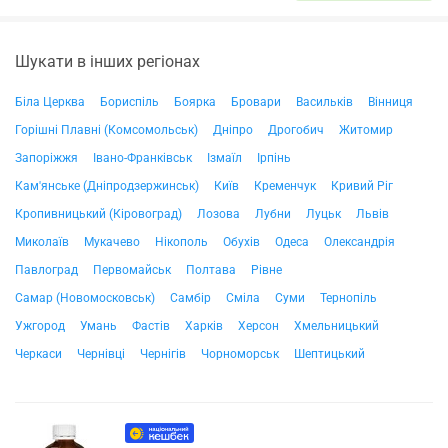
Шукати в інших регіонах
Біла Церква
Бориспіль
Боярка
Бровари
Васильків
Вінниця
Горішні Плавні (Комсомольськ)
Дніпро
Дрогобич
Житомир
Запоріжжя
Івано-Франківськ
Ізмаїл
Ірпінь
Кам'янське (Дніпродзержинськ)
Київ
Кременчук
Кривий Ріг
Кропивницький (Кіровоград)
Лозова
Лубни
Луцьк
Львів
Миколаїв
Мукачево
Нікополь
Обухів
Одеса
Олександрія
Павлоград
Первомайськ
Полтава
Рівне
Самар (Новомосковськ)
Самбір
Сміла
Суми
Тернопіль
Ужгород
Умань
Фастів
Харків
Херсон
Хмельницький
Черкаси
Чернівці
Чернігів
Чорноморськ
Шептицький