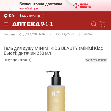
Київ
Ваша аптека
Для дітей і мам
Гігієна дитини
Засоби
Головна
Гель для душу MINIMI KIDS BEAUTY (Мінімі Кідс
Бьюті) дитячий 250 мл
Натурпро (Україна)
Артикул: 695069