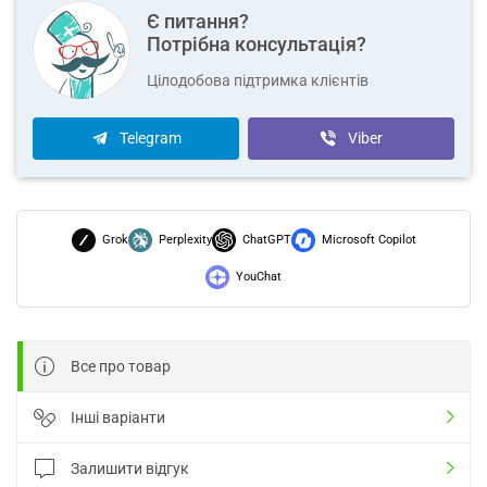
Є питання?
Потрібна консультація?
Цілодобова підтримка клієнтів
Telegram
Viber
Grok
Perplexity
ChatGPT
Microsoft Copilot
YouChat
Все про товар
Інші варіанти
Залишити відгук