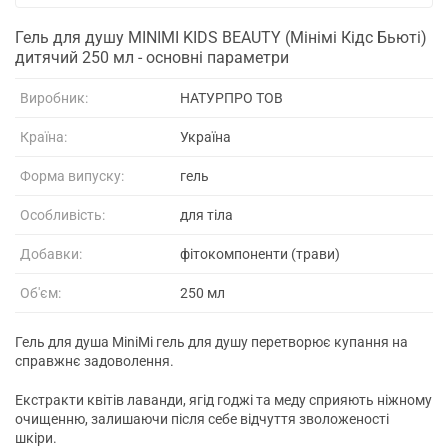
Гель для душу MINIMI KIDS BEAUTY (Мінімі Кідс Бьюті)
дитячий 250 мл - основні параметри
Виробник:
НАТУРПРО ТОВ
Країна:
Україна
Форма випуску:
гель
Особливість:
для тіла
Добавки:
фітокомпоненти (трави)
Об'єм:
250 мл
Гель для душа MiniMi гель для душу перетворює купання на
справжнє задоволення.
Екстракти квітів лаванди, ягід годжі та меду сприяють ніжному
очищенню, залишаючи після себе відчуття зволоженості
шкіри.