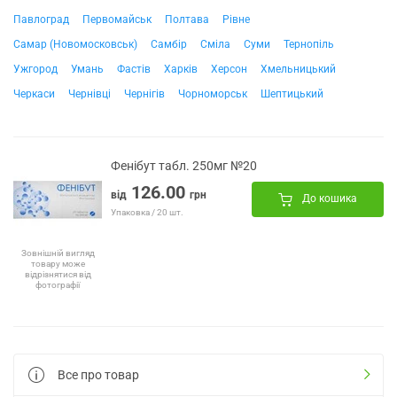
Павлоград
Первомайськ
Полтава
Рівне
Самар (Новомосковськ)
Самбір
Сміла
Суми
Тернопіль
Ужгород
Умань
Фастів
Харків
Херсон
Хмельницький
Черкаси
Чернівці
Чернігів
Чорноморськ
Шептицький
Фенібут табл. 250мг №20
126.00
від
грн
До кошика
Упаковка / 20 шт.
Зовнішній вигляд
товару може
відрізнятися від
фотографії
Все про товар