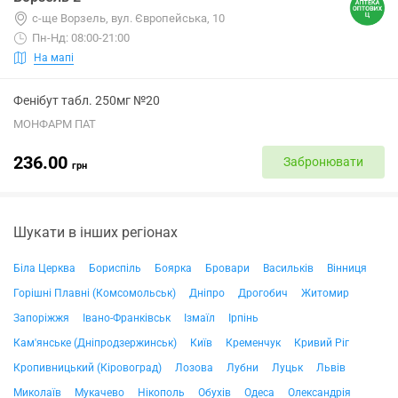
с-ще Ворзель, вул. Європейська, 10
Пн-Нд: 08:00-21:00
На мапі
Фенібут табл. 250мг №20
МОНФАРМ ПАТ
236.00
Забронювати
грн
Шукати в інших регіонах
Біла Церква
Бориспіль
Боярка
Бровари
Васильків
Вінниця
Горішні Плавні (Комсомольськ)
Дніпро
Дрогобич
Житомир
Запоріжжя
Івано-Франківськ
Ізмаїл
Ірпінь
Кам'янське (Дніпродзержинськ)
Київ
Кременчук
Кривий Ріг
Кропивницький (Кіровоград)
Лозова
Лубни
Луцьк
Львів
Миколаїв
Мукачево
Нікополь
Обухів
Одеса
Олександрія