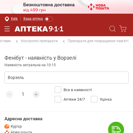
Київ
Ваша аптека
истеми
Ноотропні препарати
Препарати для покращення пам'яті
Фенібут - наявність у Ворзелі
Наявність актуальна на 10:15
Все в наявності
Аптеки 24/7
Уцінка
Адресна доставка
Кур'єр
Нова пошта