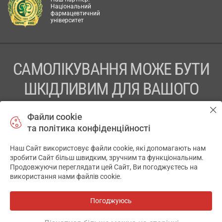
Національний
фармацевтичний
університет
САМОЛІКУВАННЯ МОЖЕ БУТИ
ШКІДЛИВИМ ДЛЯ ВАШОГО
ЗДОРОВ’Я
Файли cookie
та політика конфіденційності
ПЕРЕД ЗАСТОСУВАННЯМ ПРЕПАРАТУ ПРОКОНСУЛЬТУЙТЕСЬ
З ЛІКАРЕМ
Наш Сайт використовує файли cookie, які допомагають нам
✕
зробити Сайт більш швидким, зручним та функціональним.
ТОВ «АПТЕКА 911.ЮА» Код ЄДРПОУ 43631965.
Продовжуючи переглядати цей Сайт, Ви погоджуєтесь на
використання нами файлів cookie.
Відмова від відповідальності
© 2014-2026. Медична інформаційна система АПТЕКА911.ЮА
Погоджуюсь
Всі аптеки
на мапі
Розробка і підтримка сайту -
wu.ua