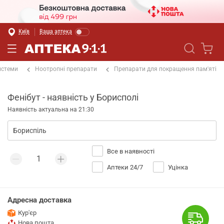
Київ
Ваша аптека
истеми
Ноотропні препарати
Препарати для покращення пам'яті
Фенібут - наявність у Борисполі
Наявність актуальна на 21:30
Все в наявності
Аптеки 24/7
Уцінка
Адресна доставка
Кур'єр
Нова пошта