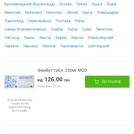
Кропивницький (Кіровоград)
Лозова
Лубни
Луцьк
Львів
Миколаїв
Мукачево
Нікополь
Обухів
Одеса
Олександрія
Павлоград
Первомайськ
Полтава
Рівне
Самар (Новомосковськ)
Самбір
Сміла
Суми
Тернопіль
Ужгород
Умань
Фастів
Харків
Херсон
Хмельницький
Черкаси
Чернівці
Чернігів
Чорноморськ
Шептицький
Фенібут табл. 250мг №20
126.00
від
грн
До кошика
Упаковка / 20 шт.
Зовнішній вигляд
товару може
відрізнятися від
фотографії