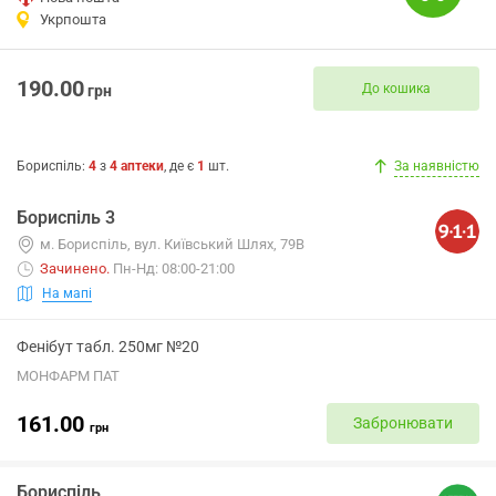
Укрпошта
190.00
До кошика
грн
Бориспіль
:
4
з
4
аптеки
, де є
1
шт.
За наявністю
Бориспіль 3
м. Бориспіль, вул. Київський Шлях, 79В
Зачинено
.
Пн-Нд: 08:00-21:00
На мапі
Фенібут табл. 250мг №20
МОНФАРМ ПАТ
161.00
Забронювати
грн
Бориспіль