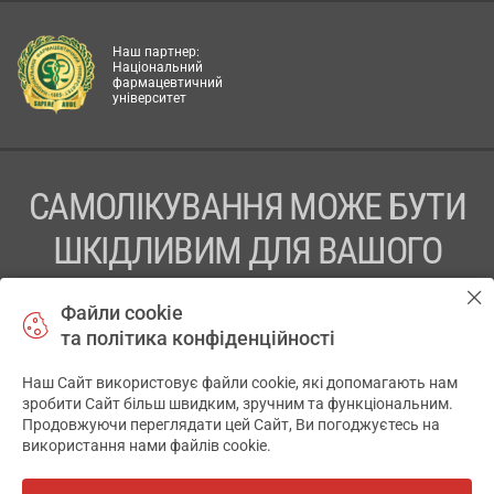
Наш партнер:
Національний
фармацевтичний
університет
САМОЛІКУВАННЯ МОЖЕ БУТИ
ШКІДЛИВИМ ДЛЯ ВАШОГО
ЗДОРОВ’Я
Файли cookie
та політика конфіденційності
ПЕРЕД ЗАСТОСУВАННЯМ ПРЕПАРАТУ ПРОКОНСУЛЬТУЙТЕСЬ
З ЛІКАРЕМ
Наш Сайт використовує файли cookie, які допомагають нам
✕
зробити Сайт більш швидким, зручним та функціональним.
ТОВ «АПТЕКА 911.ЮА» Код ЄДРПОУ 43631965.
Продовжуючи переглядати цей Сайт, Ви погоджуєтесь на
використання нами файлів cookie.
Відмова від відповідальності