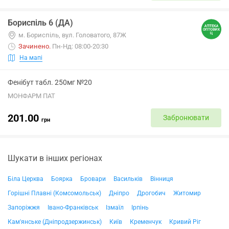
Бориспіль 6 (ДА)
м. Бориспіль, вул. Головатого, 87Ж
Зачинено
.
Пн-Нд: 08:00-20:30
На мапі
Фенібут табл. 250мг №20
МОНФАРМ ПАТ
201.00
Забронювати
грн
Шукати в інших регіонах
Біла Церква
Боярка
Бровари
Васильків
Вінниця
Горішні Плавні (Комсомольськ)
Дніпро
Дрогобич
Житомир
Запоріжжя
Івано-Франківськ
Ізмаїл
Ірпінь
Кам'янське (Дніпродзержинськ)
Київ
Кременчук
Кривий Ріг