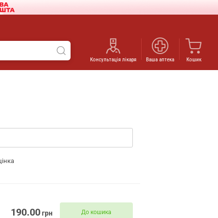
Консультація лікаря
Ваша аптека
Кошик
цінка
190.00
До кошика
грн