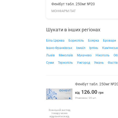
Фенібут табл. 250мг №20
МОНФАРМ ПАТ
Шукати в інших регіонах
Біла Церква
Бориспіль
Боярка
Бровари
Івано-Франківськ
Ізмаїл
Ірпінь
Кам'янськ
Львів
Миколаїв
Мукачево
Нікополь
Об
Суми
Тернопіль
Ужгород
Умань
Фастів
Фенібут табл. 250мг №2
126.00
від
грн
Упаковка / 20 шт.
Зовнішній вигляд
товару може
відрізнятися від