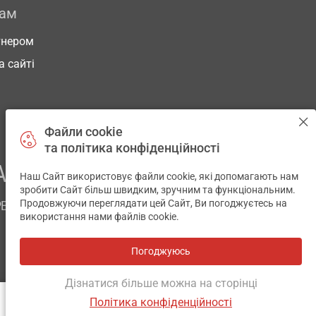
рам
тнером
а сайті
Файли cookie
та політика конфіденційності
АШОГО ЗДОРОВ’Я
Наш Сайт використовує файли cookie, які допомагають нам
✕
зробити Сайт більш швидким, зручним та функціональним.
Продовжуючи переглядати цей Сайт, Ви погоджуєтесь на
РЕМ
використання нами файлів cookie.
Погоджуюсь
Всі аптеки
на мапі
Розробка і підтримка сайту -
wu.ua
Дізнатися більше можна на сторінці
Політика конфіденційності
АНАЛОГИ
ВІДГУКИ