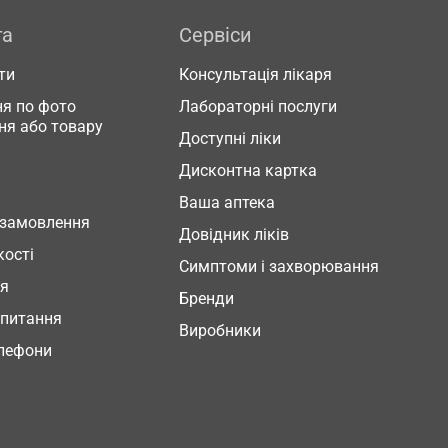
га
Сервіси
ти
Консультація лікаря
я по фото
Лабораторні послуги
ня або товару
Доступні ліки
Дисконтна картка
Ваша аптека
 замовлення
Довідник ліків
кості
Симптоми і захворювання
ня
Бренди
 питання
Виробники
елефони