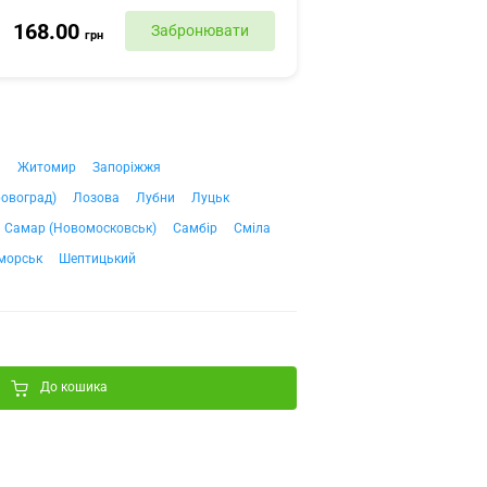
168.00
Забронювати
грн
ч
Житомир
Запоріжжя
ровоград)
Лозова
Лубни
Луцьк
Самар (Новомосковськ)
Самбір
Сміла
морськ
Шептицький
До кошика