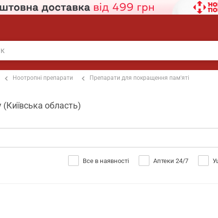
Ноотропні препарати
Препарати для покращення пам'яті
 (Київська область)
Все в наявності
Аптеки 24/7
У