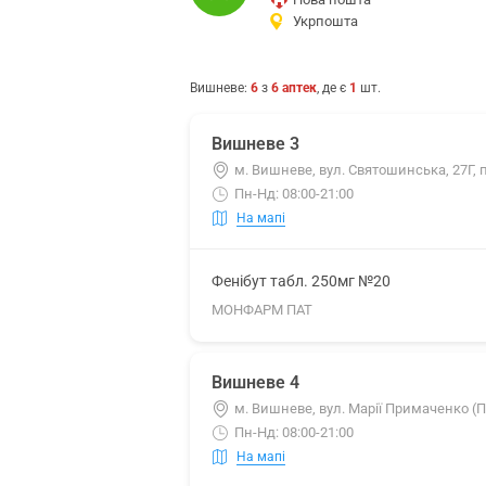
Укрпошта
Вишневе
:
6
з
6
аптек
, де є
1
шт.
Вишневе 3
м. Вишневе, вул. Святошинська, 27Г, 
Пн-Нд: 08:00-21:00
На мапі
Фенібут табл. 250мг №20
МОНФАРМ ПАТ
Вишневе 4
м. Вишневе, вул. Марії Примаченко (П
Пн-Нд: 08:00-21:00
На мапі