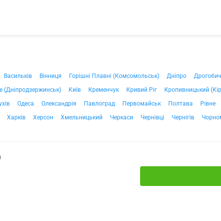
Васильків
Вінниця
Горішні Плавні (Комсомольськ)
Дніпро
Дрогоби
е (Дніпродзержинськ)
Київ
Кременчук
Кривий Ріг
Кропивницький (Кі
ухів
Одеса
Олександрія
Павлоград
Первомайськ
Полтава
Рівне
Харків
Херсон
Хмельницький
Черкаси
Чернівці
Чернігів
Чорно
0