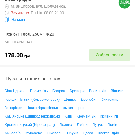
м. Вишгород, вул. Шолуденка, 1
Зачинено
.
Пн-Нд: 08:00-21:00
На мапі
Фенібут табл. 250мг №20
МОНФАРМ ПАТ
178.00
Забронювати
грн
Шукати в інших регіонах
Біла Церква
Бориспіль
Боярка
Бровари
Васильків
Вінниця
Горішні Плавні (Комсомольськ)
Дніпро
Дрогобич
Житомир
Запоріжжя
Івано-Франківськ
Ізмаїл
Ірпінь
Кам'янське (Дніпродзержинськ)
Київ
Кременчук
Кривий Ріг
Кропивницький (Кіровоград)
Лозова
Лубни
Луцьк
Львів
Миколаїв
Мукачево
Нікополь
Обухів
Одеса
Олександрія