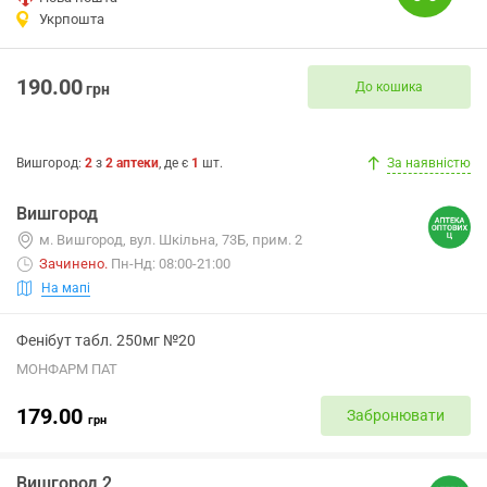
Укрпошта
190.00
До кошика
грн
Вишгород
:
2
з
2
аптеки
, де є
1
шт.
За наявністю
Вишгород
м. Вишгород, вул. Шкільна, 73Б, прим. 2
Зачинено
.
Пн-Нд: 08:00-21:00
На мапі
Фенібут табл. 250мг №20
МОНФАРМ ПАТ
179.00
Забронювати
грн
Вишгород 2