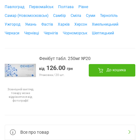
Павлоград
Первомайськ
Полтава
Рівне
Самар (Новомосковськ)
Самбір
Сміла
Суми
Тернопіль
Ужгород
Умань
Фастів
Харків
Херсон
Хмельницький
Черкаси
Чернівці
Чернігів
Чорноморськ
Шептицький
Фенібут табл. 250мг №20
126.00
від
грн
До кошика
Упаковка / 20 шт.
Зовнішній вигляд
товару може
відрізнятися від
фотографії
Все про товар