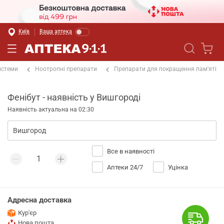
Київ
Ваша аптека
истеми
Ноотропні препарати
Препарати для покращення пам'яті
Фенібут - наявність у Вишгороді
Наявність актуальна на 02:30
Все в наявності
Аптеки 24/7
Уцінка
Адресна доставка
Кур'єр
Нова пошта