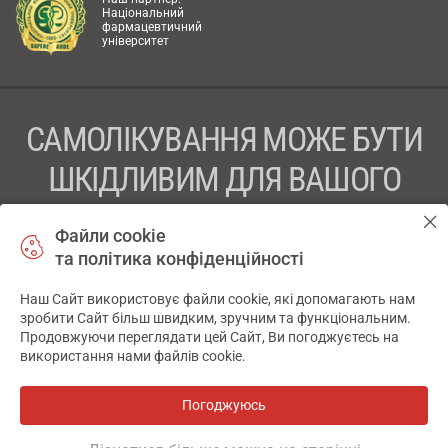
Національний
фармацевтичний
університет
САМОЛІКУВАННЯ МОЖЕ БУТИ
ШКІДЛИВИМ ДЛЯ ВАШОГО
ЗДОРОВ’Я
Файли cookie
та політика конфіденційності
ПЕРЕД ЗАСТОСУВАННЯМ ПРЕПАРАТУ ПРОКОНСУЛЬТУЙТЕСЬ
З ЛІКАРЕМ
Наш Сайт використовує файли cookie, які допомагають нам
✕
зробити Сайт більш швидким, зручним та функціональним.
ТОВ «АПТЕКА 911.ЮА» Код ЄДРПОУ 43631965.
Продовжуючи переглядати цей Сайт, Ви погоджуєтесь на
використання нами файлів cookie.
Відмова від відповідальності
© 2014-2026. Медична інформаційна система АПТЕКА911.ЮА
Погоджуюсь
Всі аптеки
на мапі
Розробка і підтримка сайту -
wu.ua