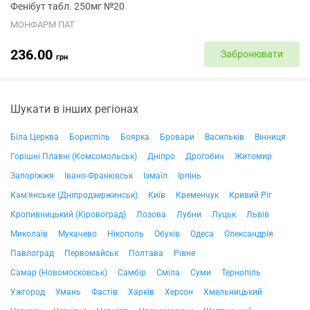
Фенібут табл. 250мг №20
МОНФАРМ ПАТ
236.00
Забронювати
грн
Шукати в інших регіонах
Біла Церква
Бориспіль
Боярка
Бровари
Васильків
Вінниця
Горішні Плавні (Комсомольськ)
Дніпро
Дрогобич
Житомир
Запоріжжя
Івано-Франківськ
Ізмаїл
Ірпінь
Кам'янське (Дніпродзержинськ)
Київ
Кременчук
Кривий Ріг
Кропивницький (Кіровоград)
Лозова
Лубни
Луцьк
Львів
Миколаїв
Мукачево
Нікополь
Обухів
Одеса
Олександрія
Павлоград
Первомайськ
Полтава
Рівне
Самар (Новомосковськ)
Самбір
Сміла
Суми
Тернопіль
Ужгород
Умань
Фастів
Харків
Херсон
Хмельницький