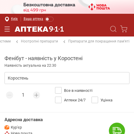
Київ
Ваша аптека
истеми
Ноотропні препарати
Препарати для покращення пам'яті
Фенібут - наявність у Коростені
Наявність актуальна на 22:30
Все в наявності
Аптеки 24/7
Уцінка
Адресна доставка
Кур'єр
Нова пошта