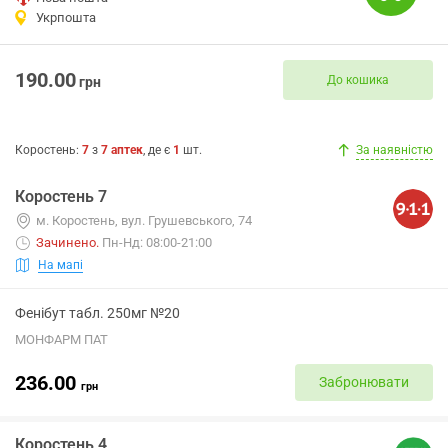
Укрпошта
190.00
До кошика
грн
Коростень
:
7
з
7
аптек
, де є
1
шт.
За наявністю
Коростень 7
м. Коростень, вул. Грушевського, 74
Зачинено
.
Пн-Нд: 08:00-21:00
На мапі
Фенібут табл. 250мг №20
МОНФАРМ ПАТ
236.00
Забронювати
грн
Коростень 4