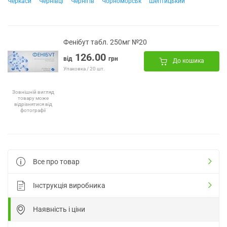
Черкаси
Чернівці
Чернігів
Чорноморськ
Шептицький
Фенібут табл. 250мг №20
126.00
від
грн
До кошика
Упаковка / 20 шт.
Зовнішній вигляд
товару може
відрізнятися від
фотографії
Все про товар
Інструкція виробника
Наявність і ціни