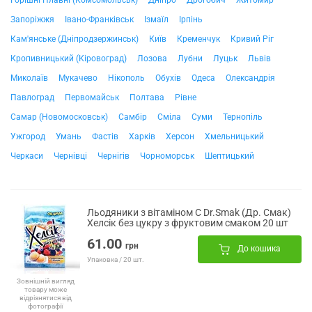
Горішні Плавні (Комсомольськ)
Дніпро
Дрогобич
Житомир
Запоріжжя
Івано-Франківськ
Ізмаїл
Ірпінь
Кам'янське (Дніпродзержинськ)
Київ
Кременчук
Кривий Ріг
Кропивницький (Кіровоград)
Лозова
Лубни
Луцьк
Львів
Миколаїв
Мукачево
Нікополь
Обухів
Одеса
Олександрія
Павлоград
Первомайськ
Полтава
Рівне
Самар (Новомосковськ)
Самбір
Сміла
Суми
Тернопіль
Ужгород
Умань
Фастів
Харків
Херсон
Хмельницький
Черкаси
Чернівці
Чернігів
Чорноморськ
Шептицький
Льодяники з вітаміном С Dr.Smak (Др. Смак)
Хелсік без цукру з фруктовим смаком 20 шт
61.00
грн
До кошика
Упаковка / 20 шт.
Зовнішній вигляд
товару може
відрізнятися від
фотографії