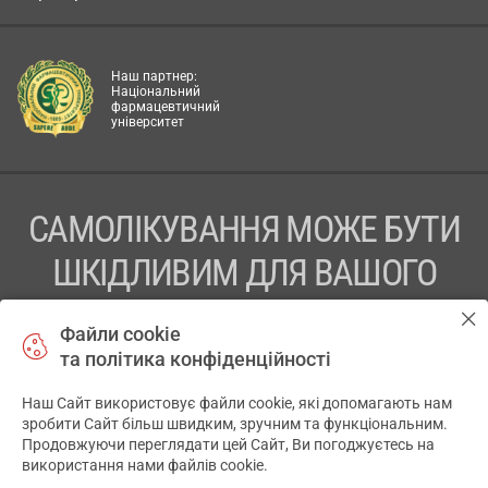
Наш партнер:
Національний
фармацевтичний
університет
САМОЛІКУВАННЯ МОЖЕ БУТИ
ШКІДЛИВИМ ДЛЯ ВАШОГО
ЗДОРОВ’Я
Файли cookie
та політика конфіденційності
ПЕРЕД ЗАСТОСУВАННЯМ ПРЕПАРАТУ ПРОКОНСУЛЬТУЙТЕСЬ
З ЛІКАРЕМ
Наш Сайт використовує файли cookie, які допомагають нам
✕
зробити Сайт більш швидким, зручним та функціональним.
ТОВ «АПТЕКА 911.ЮА» Код ЄДРПОУ 43631965.
Продовжуючи переглядати цей Сайт, Ви погоджуєтесь на
використання нами файлів cookie.
Відмова від відповідальності