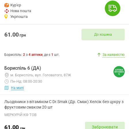
Кур'єр
Нова пошта
Укрпошта
61.00
До кошика
грн
Бориспіль
:
2
з
4
аптеки
, де є
1
шт.
За наявністю
Бориспіль 6 (ДА)
м. Бориспіль, вул. Головатого, 87Ж
Пн-Нд: 08:00-20:30
На мапі
Льодяники з вітаміном С Dr.Smak (Др. Смак) Хелсік без цукру з
фруктовим смаком 20 шт
МЕРКУРІЙ КФ ТОВ
61.00
Забронювати
грн