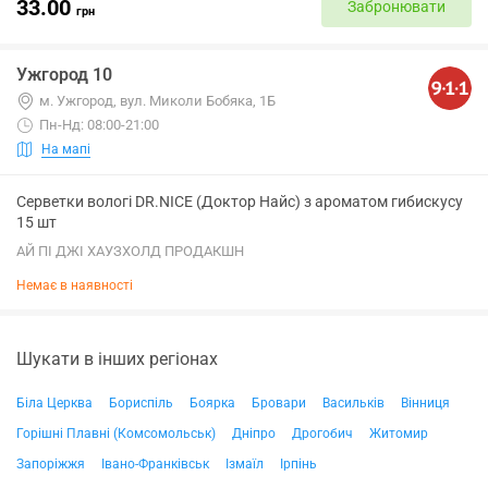
33.00
Забронювати
грн
Ужгород 10
м. Ужгород, вул. Миколи Бобяка, 1Б
Пн-Нд: 08:00-21:00
На мапі
Серветки вологі DR.NICE (Доктор Найс) з ароматом гибискусу
15 шт
АЙ ПІ ДЖІ ХАУЗХОЛД ПРОДАКШН
Немає в наявності
Шукати в інших регіонах
Біла Церква
Бориспіль
Боярка
Бровари
Васильків
Вінниця
Горішні Плавні (Комсомольськ)
Дніпро
Дрогобич
Житомир
Запоріжжя
Івано-Франківськ
Ізмаїл
Ірпінь