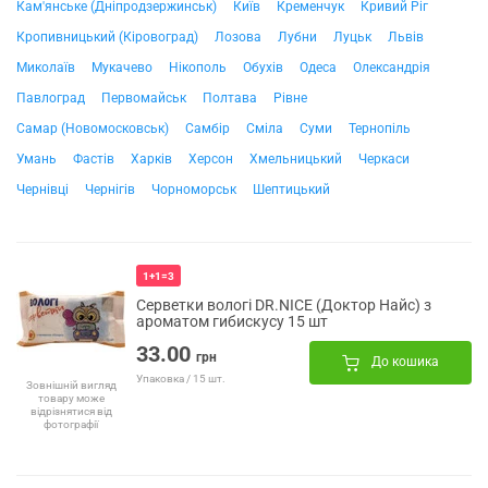
Кам'янське (Дніпродзержинськ)
Київ
Кременчук
Кривий Ріг
Кропивницький (Кіровоград)
Лозова
Лубни
Луцьк
Львів
Миколаїв
Мукачево
Нікополь
Обухів
Одеса
Олександрія
Павлоград
Первомайськ
Полтава
Рівне
Самар (Новомосковськ)
Самбір
Сміла
Суми
Тернопіль
Умань
Фастів
Харків
Херсон
Хмельницький
Черкаси
Чернівці
Чернігів
Чорноморськ
Шептицький
1+1=3
Серветки вологі DR.NICE (Доктор Найс) з
ароматом гибискусу 15 шт
33.00
грн
До кошика
Упаковка / 15 шт.
Зовнішній вигляд
товару може
відрізнятися від
фотографії