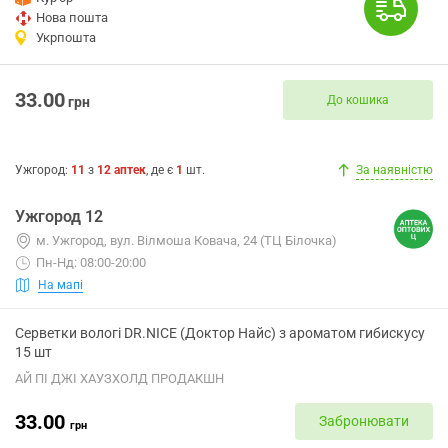
Нова пошта
Укрпошта
33.00
До кошика
грн
Ужгород
:
11
з
12
аптек
, де є
1
шт.
За наявністю
Ужгород 12
м. Ужгород, вул. Вілмоша Ковача, 24 (ТЦ Білочка)
Пн-Нд: 08:00-20:00
На мапі
Серветки вологі DR.NICE (Доктор Найс) з ароматом гибискусу
15 шт
АЙ ПІ ДЖІ ХАУЗХОЛД ПРОДАКШН
33.00
Забронювати
грн