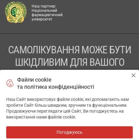
Наш партнер:
Національний
фармацевтичний
університет
САМОЛІКУВАННЯ МОЖЕ БУТИ
ШКІДЛИВИМ ДЛЯ ВАШОГО
ЗДОРОВ’Я
Файли cookie
та політика конфіденційності
ПЕРЕД ЗАСТОСУВАННЯМ ПРЕПАРАТУ ПРОКОНСУЛЬТУЙТЕСЬ
З ЛІКАРЕМ
Наш Сайт використовує файли cookie, які допомагають нам
✕
зробити Сайт більш швидким, зручним та функціональним.
ТОВ «АПТЕКА 911.ЮА» Код ЄДРПОУ 43631965.
Продовжуючи переглядати цей Сайт, Ви погоджуєтесь на
використання нами файлів cookie.
Відмова від відповідальності
© 2014-2026. Медична інформаційна система АПТЕКА911.ЮА
Погоджуюсь
Всі аптеки
на мапі