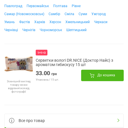
Павлоград
Первомайськ
Полтава
Рівне
Самар (Новомосковськ)
Самбір
Сміла
Суми
Ужгород
Умань
Фастів
Харків
Херсон
Хмельницький
Черкаси
Чернівці
Чернігів
Чорноморськ
Шептицький
1+1=3
Серветки вологі DR.NICE (Доктор Найс) з
ароматом гибискусу 15 шт
33.00
грн
До кошика
Упаковка / 15 шт.
Зовнішній вигляд
товару може
відрізнятися від
фотографії
Все про товар