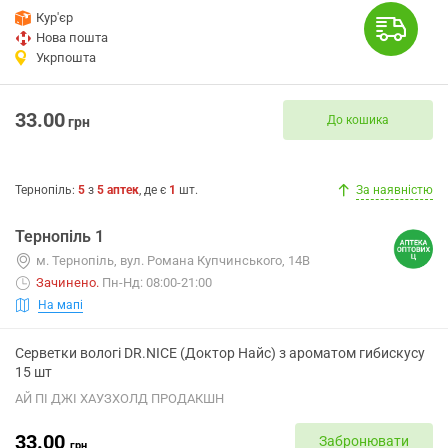
Кур'єр
Нова пошта
Укрпошта
33.00
До кошика
грн
Тернопіль
:
5
з
5
аптек
, де є
1
шт.
За наявністю
Тернопіль 1
м. Тернопіль, вул. Романа Купчинського, 14В
Зачинено
.
Пн-Нд: 08:00-21:00
На мапі
Серветки вологі DR.NICE (Доктор Найс) з ароматом гибискусу
15 шт
АЙ ПІ ДЖІ ХАУЗХОЛД ПРОДАКШН
33.00
Забронювати
грн