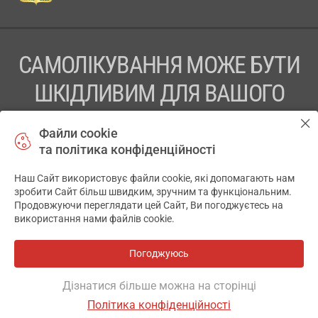
САМОЛІКУВАННЯ МОЖЕ БУТИ
ШКІДЛИВИМ ДЛЯ ВАШОГО
ЗДОРОВ’Я
Файли cookie
та політика конфіденційності
ПЕРЕД ЗАСТОСУВАННЯМ ПРЕПАРАТУ ПРОКОНСУЛЬТУЙТЕСЬ
З ЛІКАРЕМ
Наш Сайт використовує файли cookie, які допомагають нам
✕
зробити Сайт більш швидким, зручним та функціональним.
ТОВ «АПТЕКА 911.ЮА» Код ЄДРПОУ 43631965.
Продовжуючи переглядати цей Сайт, Ви погоджуєтесь на
використання нами файлів cookie.
Відмова від відповідальності
© 2014-2026. Медична інформаційна система АПТЕКА911.ЮА
Погоджуюсь
Всі аптеки
на мапі
Розробка і підтримка сайту -
wu.ua
Дізнатися більше можна на сторінці
Політика конфіденційності
ОСНОВНЕ
ДЕ Є
ІНШІ ВАРІАНТИ
ВІДГУКИ