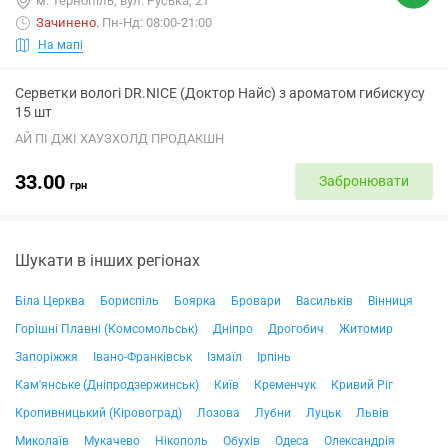
м. Тернопіль, вул. Руська, 21
Зачинено
.
Пн-Нд: 08:00-21:00
На мапі
Серветки вологі DR.NICE (Доктор Найс) з ароматом гибискусу
15 шт
АЙ ПІ ДЖІ ХАУЗХОЛД ПРОДАКШН
33.00
Забронювати
грн
Шукати в інших регіонах
Біла Церква
Бориспіль
Боярка
Бровари
Васильків
Вінниця
Горішні Плавні (Комсомольськ)
Дніпро
Дрогобич
Житомир
Запоріжжя
Івано-Франківськ
Ізмаїл
Ірпінь
Кам'янське (Дніпродзержинськ)
Київ
Кременчук
Кривий Ріг
Кропивницький (Кіровоград)
Лозова
Лубни
Луцьк
Львів
Миколаїв
Мукачево
Нікополь
Обухів
Одеса
Олександрія