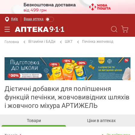
Київ
Ваша аптека
Вітаміни і БАДи
ШКТ
Печінка желчевод
Головна
Дієтичні добавки для поліпшення
функцій печінки, жовчовивідних шляхів
і жовчного міхура АРТИЖЕЛЬ
Товари
Ціни в аптеках