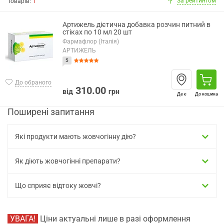
За рейтингом
Товарів:
1
Артижель дієтична добавка розчин питний в
стіках по 10 мл 20 шт
Фармафлор (Італія)
АРТИЖЕЛЬ
5
До обраного
310.00
від
грн
Де є
До кошика
Поширені запитання
Які продукти мають жовчогінну дію?
Як діють жовчогінні препарати?
Що сприяє відтоку жовчі?
УВАГА!
Ціни актуальні лише в разі оформлення