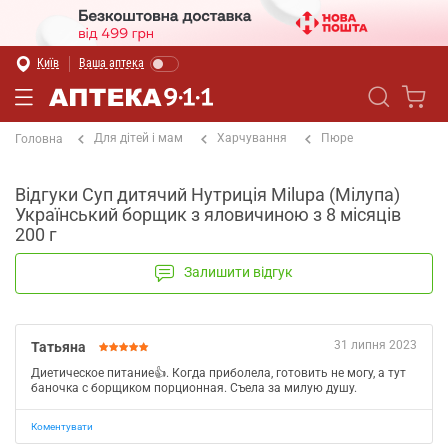
Київ
Ваша аптека
Для дітей і мам
Харчування
Пюре
Головна
Відгуки Суп дитячий Нутриція Milupa (Мілупа)
Український борщик з яловичиною з 8 місяців
200 г
Залишити відгук
31 липня 2023
Татьяна
Диетическое питание👍. Когда приболела, готовить не могу, а тут
баночка с борщиком порционная. Съела за милую душу.
Коментувати