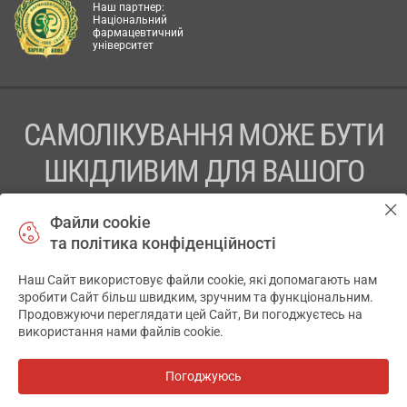
Наш партнер:
Національний
фармацевтичний
університет
САМОЛІКУВАННЯ МОЖЕ БУТИ
ШКІДЛИВИМ ДЛЯ ВАШОГО
ЗДОРОВ’Я
Файли cookie
та політика конфіденційності
ПЕРЕД ЗАСТОСУВАННЯМ ПРЕПАРАТУ ПРОКОНСУЛЬТУЙТЕСЬ
З ЛІКАРЕМ
Наш Сайт використовує файли cookie, які допомагають нам
✕
зробити Сайт більш швидким, зручним та функціональним.
ТОВ «АПТЕКА 911.ЮА» Код ЄДРПОУ 43631965.
Продовжуючи переглядати цей Сайт, Ви погоджуєтесь на
використання нами файлів cookie.
Відмова від відповідальності
© 2014-2026. Медична інформаційна система АПТЕКА911.ЮА
Погоджуюсь
Розробка і підтримка сайту -
wu.ua