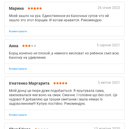
26 січня 2022
Марина
Моей зашло на ура. Единственное из баночных супов что ей
зашло это этот борщик. И котам нравится. Рекомендую
Коментувати
5 серпня 2021
Анна
Борщ конечно не плохой ,а немного кисловат но ребенок съел всю
баночку на удивление.
Коментувати
5 квітня 2021
Ігнатенко Маргарита
Моїй донці це пюре дуже подобається. Я куштувала сама,
хвилювалася яке воно на смак. Смачне. І головне що без солі. Це
чудово! Я добавляю ще трішки сметанки і мала нямає їз
задоволенням!!! Купую постійно. Рекомендую.
Коментувати
13 жовтня 2020