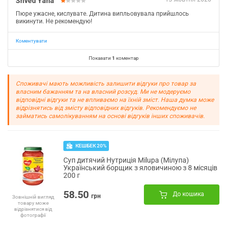
Shved Yana
Пюре ужасне, кислувате. Дитина випльовувала прийшлось
викинути. Не рекомендую!
Коментувати
Показати
1
коментар
Споживачі мають можливість залишити відгуки про товар за
власним бажанням та на власний розсуд. Ми не модеруємо
відповідні відгуки та не впливаємо на їхній зміст. Наша думка може
відрізнятись від змісту відповідних відгуків. Рекомендуємо не
займатись самолікуванням на основі відгуків інших споживачів.
КЕШБЕК 20%
Суп дитячий Нутриція Milupa (Мілупа)
Український борщик з яловичиною з 8 місяців
200 г
58.50
До кошика
грн
Зовнішній вигляд
товару може
відрізнятися від
фотографії