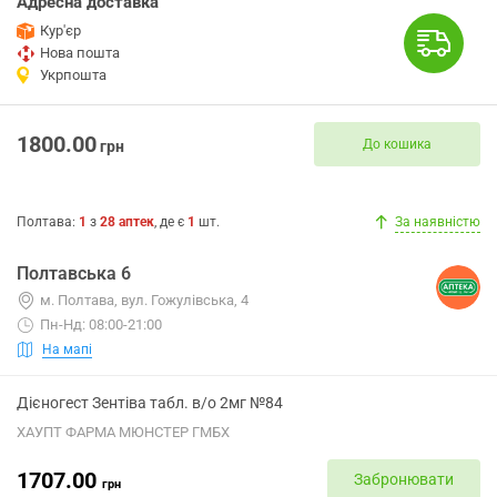
Адресна доставка
Кур'єр
Нова пошта
Укрпошта
1800.00
До кошика
грн
Полтава
:
1
з
28
аптек
, де є
1
шт.
За наявністю
Полтавська 6
м. Полтава, вул. Гожулівська, 4
Пн-Нд: 08:00-21:00
На мапі
Дієногест Зентіва табл. в/о 2мг №84
ХАУПТ ФАРМА МЮНСТЕР ГМБХ
1707.00
Забронювати
грн