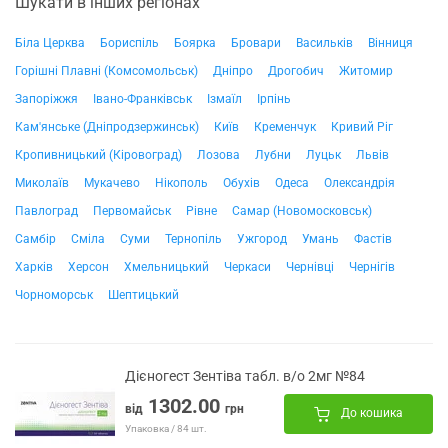
Шукати в інших регіонах
Біла Церква
Бориспіль
Боярка
Бровари
Васильків
Вінниця
Горішні Плавні (Комсомольськ)
Дніпро
Дрогобич
Житомир
Запоріжжя
Івано-Франківськ
Ізмаїл
Ірпінь
Кам'янське (Дніпродзержинськ)
Київ
Кременчук
Кривий Ріг
Кропивницький (Кіровоград)
Лозова
Лубни
Луцьк
Львів
Миколаїв
Мукачево
Нікополь
Обухів
Одеса
Олександрія
Павлоград
Первомайськ
Рівне
Самар (Новомосковськ)
Самбір
Сміла
Суми
Тернопіль
Ужгород
Умань
Фастів
Харків
Херсон
Хмельницький
Черкаси
Чернівці
Чернігів
Чорноморськ
Шептицький
Дієногест Зентіва табл. в/о 2мг №84
1302.00
від
грн
До кошика
Упаковка / 84 шт.