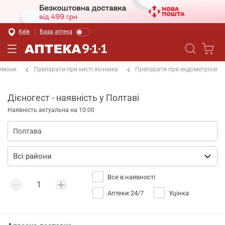
Київ
Ваша аптека
ормони
Препарати при кисті яєчника
Препарати при ендометріозі
Дієногест - наявність у Полтаві
Наявність актуальна на 10:00
Все в наявності
Аптеки 24/7
Уцінка