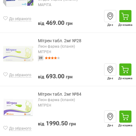
МАРІТА
До обраного
469.00
від
грн
Де є
До кошика
Мітрен табл. 2мг №28
Леон фарма (Іспанія)
МІТРЕН
39
693.00
До обраного
від
грн
Де є
До кошика
Мітрен табл. 2мг №84
Леон фарма (Іспанія)
МІТРЕН
1990.50
від
грн
Де є
До кошика
До обраного