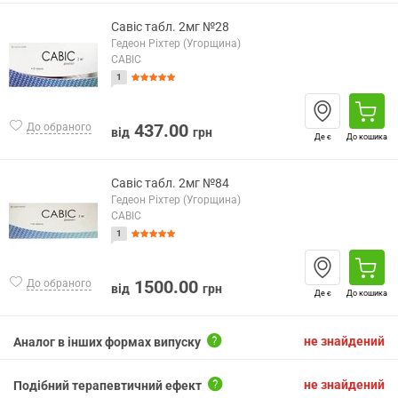
Савіс табл. 2мг №28
Гедеон Ріхтер (Угорщина)
САВІС
1
437.00
До обраного
від
грн
Де є
До кошика
Савіс табл. 2мг №84
Гедеон Ріхтер (Угорщина)
САВІС
1
1500.00
До обраного
від
грн
Де є
До кошика
не знайдений
Аналог в інших формах випуску
не знайдений
Подібний терапевтичний ефект