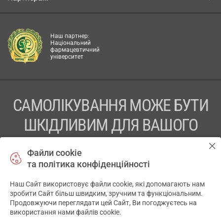
Наш партнер:
Національний
фармацевтичний
університет
САМОЛІКУВАННЯ МОЖЕ БУТИ
ШКІДЛИВИМ ДЛЯ ВАШОГО
ЗДОРОВ’Я
Файли cookie
та політика конфіденційності
ПЕРЕД ЗАСТОСУВАННЯМ ПРЕПАРАТУ ПРОКОНСУЛЬТУЙТЕСЬ
З ЛІКАРЕМ
Наш Сайт використовує файли cookie, які допомагають нам
✕
зробити Сайт більш швидким, зручним та функціональним.
ТОВ «АПТЕКА 911.ЮА» Код ЄДРПОУ 43631965.
Продовжуючи переглядати цей Сайт, Ви погоджуєтесь на
використання нами файлів cookie.
Відмова від відповідальності