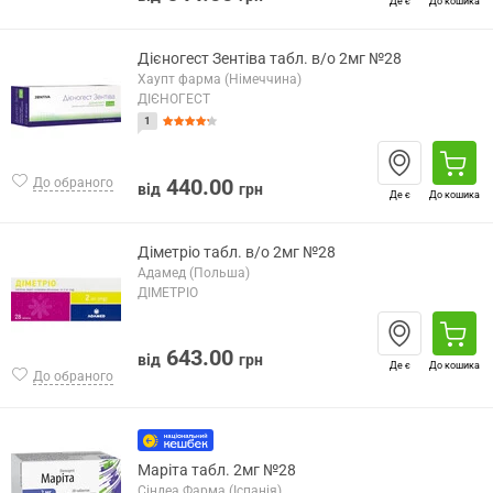
Де є
До кошика
Дієногест Зентіва табл. в/о 2мг №28
Хаупт фарма (Німеччина)
ДІЄНОГЕСТ
1
440.00
До обраного
від
грн
Де є
До кошика
Діметріо табл. в/о 2мг №28
Адамед (Польша)
ДІМЕТРІО
643.00
від
грн
Де є
До кошика
До обраного
Маріта табл. 2мг №28
Сіндеа Фарма (Іспанія)