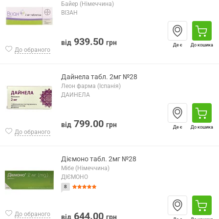
Байер (Німеччина)
ВІЗАН
939.50
від
грн
Де є
До кошика
До обраного
Дайнела табл. 2мг №28
Леон фарма (Іспанія)
ДАЙНЕЛА
799.00
від
грн
Де є
До кошика
До обраного
Діємоно табл. 2мг №28
Мібе (Німеччина)
ДІЄМОНО
8
644.00
До обраного
від
грн