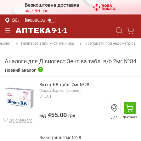
Київ
Ваша аптека
ормони
Препарати при кисті яєчника
Препарати при ендометріозі
Аналоги для Дієногест Зентіва табл. в/о 2мг №84
Повний аналог
Вігест-КВ табл. 2мг №28
Сіндеа Фарма (Іспанія)
ВІГЕСТ
455.00
від
грн
Де є
До кошика
До обраного
Візан табл. 2мг №28