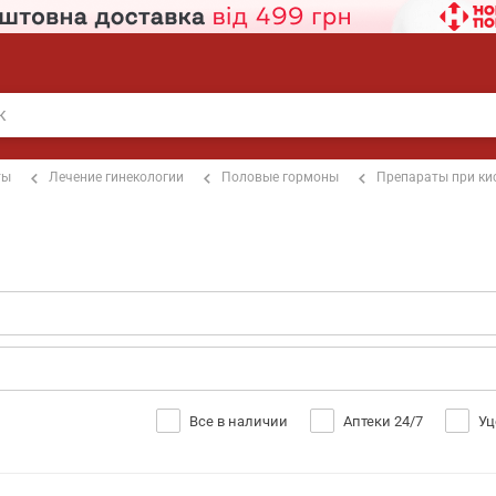
ты
Лечение гинекологии
Половые гормоны
Препараты при ки
Все в наличии
Аптеки 24/7
Уц