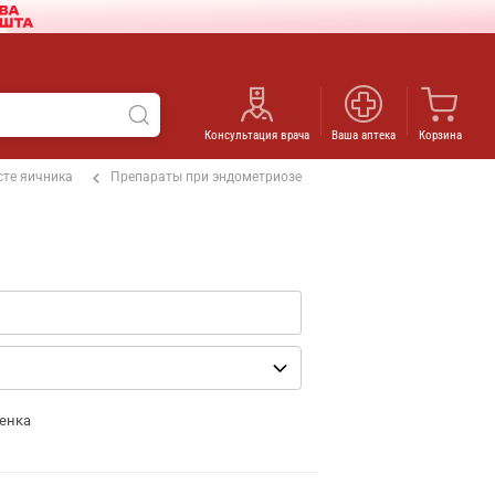
Консультация врача
Ваша аптека
Корзина
сте яичника
Препараты при эндометриозе
енка