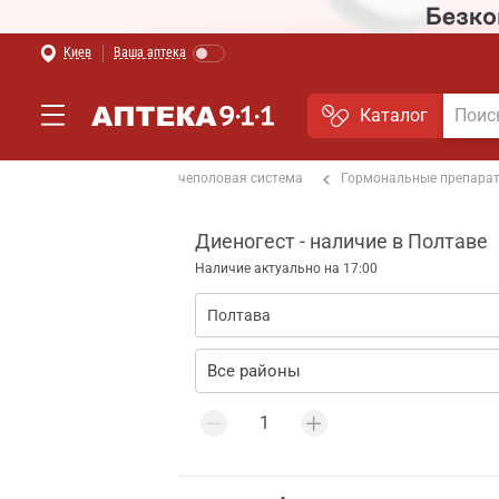
Киев
Ваша аптека
Каталог
Лекарства
Мочеполовая система
Гормональные препара
ная
Диеногест - наличие в Полтаве
Наличие актуально на 17:00