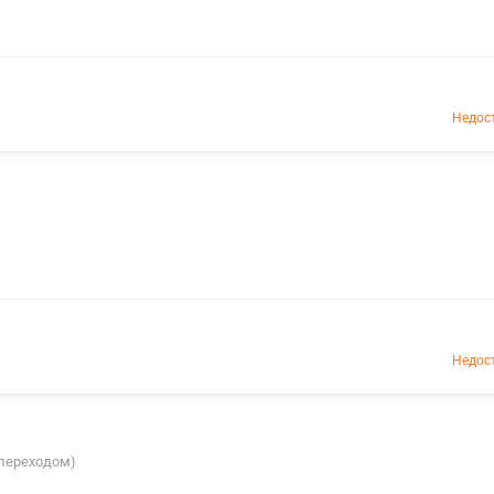
Недос
Недос
с переходом)