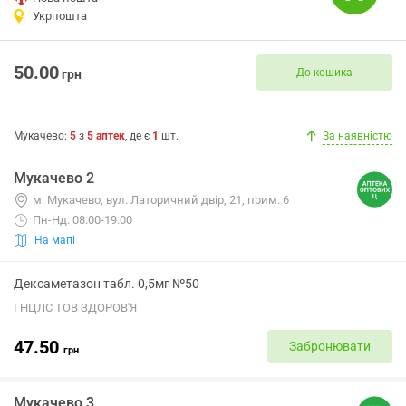
Укрпошта
50.00
До кошика
грн
Мукачево
:
5
з
5
аптек
, де є
1
шт.
За наявністю
Мукачево 2
м. Мукачево, вул. Латоричний двір, 21, прим. 6
Пн-Нд: 08:00-19:00
На мапі
Дексаметазон табл. 0,5мг №50
ГНЦЛС ТОВ ЗДОРОВ'Я
47.50
Забронювати
грн
Мукачево 3