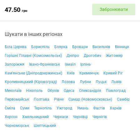
47.50
Забронювати
грн
Шукати в інших регіонах
Біла Церква
Бориспіль
Боярка
Бровари
Васильків
Вінниця
Горішні Плавні (Комсомольськ)
Дніпро
Дрогобич
Житомир
Запоріжжя
Івано-Франківськ
Ізмаїл
Ірпінь
Кам'янське (Дніпродзержинськ)
Київ
Кременчук
Кривий Ріг
Кропивницький (Кіровоград)
Лозова
Лубни
Луцьк
Львів
Миколаїв
Нікополь
Обухів
Одеса
Олександрія
Павлоград
Первомайськ
Полтава
Рівне
Самар (Новомосковськ)
Самбір
Сміла
Суми
Тернопіль
Ужгород
Умань
Фастів
Харків
Херсон
Хмельницький
Черкаси
Чернівці
Чернігів
Чорноморськ
Шептицький