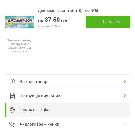
Дексаметазон табл. 0,5мг №50
37.50
від
грн
До кошика
Упаковка / 50 шт.
Зовнішній вигляд
товару може
відрізнятися від
фотографії
Все про товар
Інструкція виробника
Наявність і ціни
Аналоги і замінники