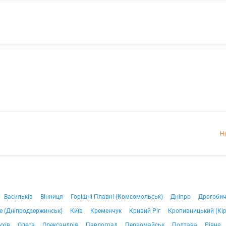
Н
Васильків
Вінниця
Горішні Плавні (Комсомольськ)
Дніпро
Дрогоби
е (Дніпродзержинськ)
Київ
Кременчук
Кривий Ріг
Кропивницький (Кі
ухів
Одеса
Олександрія
Павлоград
Первомайськ
Полтава
Рівне