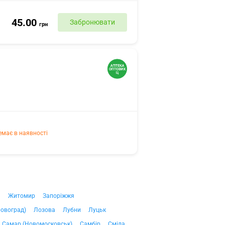
45.00
Забронювати
грн
емає в наявності
ч
Житомир
Запоріжжя
ровоград)
Лозова
Лубни
Луцьк
Самар (Новомосковськ)
Самбір
Сміла