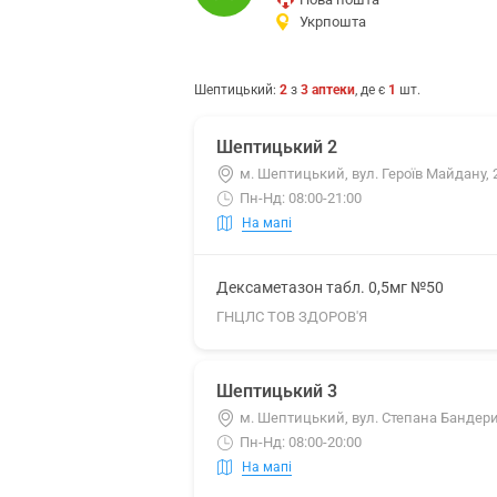
Укрпошта
Шептицький
:
2
з
3
аптеки
, де є
1
шт.
Шептицький 2
м. Шептицький, вул. Героїв Майдану, 
Пн-Нд: 08:00-21:00
На мапі
Дексаметазон табл. 0,5мг №50
ГНЦЛС ТОВ ЗДОРОВ'Я
Шептицький 3
м. Шептицький, вул. Степана Бандери
Пн-Нд: 08:00-20:00
На мапі