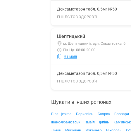
Дексаметазон табл. 0,5мг №50
ГНЦЛС ТОВ ЗДОРОВ'Я
Шептицький
м. Шептицький, вул. Сокальська, 6
Пн-Нд: 08:00-20:00
На мапі
Дексаметазон табл. 0,5мг №50
ГНЦЛС ТОВ ЗДОРОВ'Я
Шукати в інших регіонах
Біла Церква
Бориспіль
Боярка
Бровари
Івано-Франківськ
Ізмаїл
Ірпінь
Кам'янськ
Львів
Миколаїв
Мукачево
Нікополь
Об