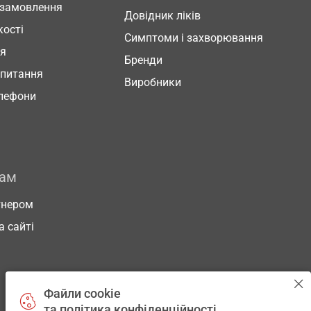
 замовлення
Довідник ліків
кості
Симптоми і захворювання
ня
Бренди
 питання
Виробники
елефони
рам
тнером
а сайті
Файли cookie
та політика конфіденційності