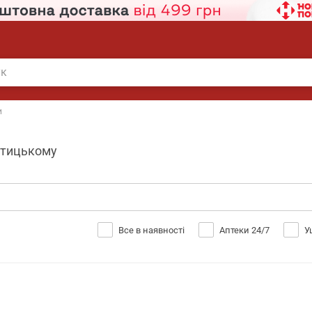
и
птицькому
Все в наявності
Аптеки 24/7
У