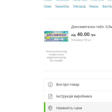
Суми
Тернопіль
Ужгород
Умань
Фастів
Дексаметазон табл. 0,5
40.00
від
грн
Упаковка / 50 шт.
Зовнішній вигляд
товару може
відрізнятися від
фотографії
Все про товар
Інструкція виробника
Наявність і ціни