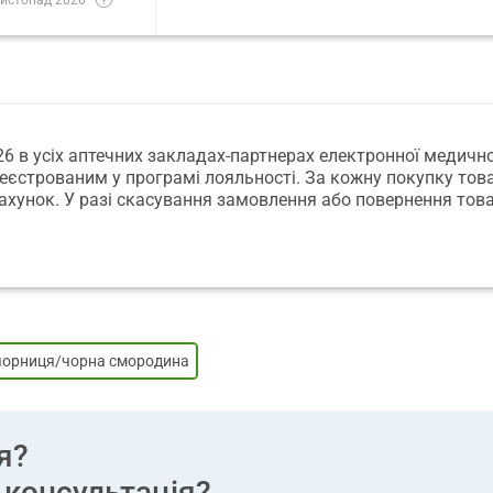
026 в усіх аптечних закладах-партнерах електронної медичн
реєстрованим у програмі лояльності. За кожну покупку това
ахунок. У разі скасування замовлення або повернення това
чорниця/чорна смородина
я?
 консультація?