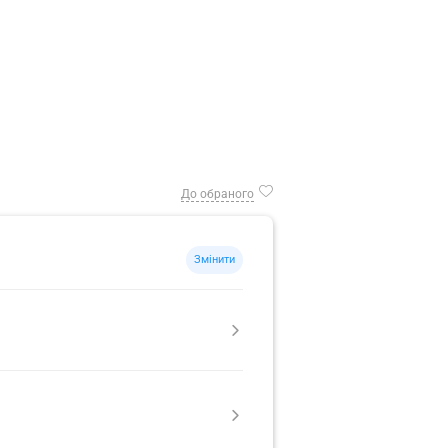
До обраного
Змінити