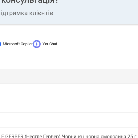
ідтримка клієнтів
Microsoft Copilot
YouChat
 GERBER (Нестле Гербер) Чорниця і чорна смородина 25 г 