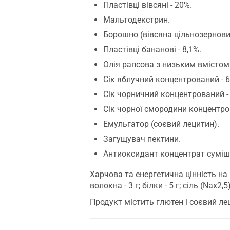
Пластівці вівсяні - 20%.
Мальтодекстрин.
Борошно (вівсяна цільнозернових
Пластівці бананові - 8,1%.
Олія рапсова з низьким вмістом
Сік яблучний концентрований - 
Сік чорничний концентрований - 
Сік чорної смородини концентро
Емульгатор (соєвий лецитин).
Загущувач пектини.
Антиоксидант концентрат суміші
Харчова та енергетична цінність на 100
волокна - 3 г; білки - 5 г; сіль (Nax2,
Продукт містить глютен і соєвий ле