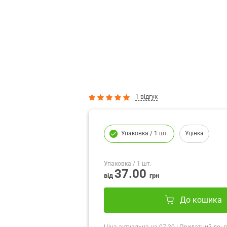
1 відгук
Упаковка
/ 1 шт.
Уцінка
Упаковка
/ 1 шт.
37.00
від
грн
До кошика
Ціна актуальна на
07:30
|
Придатний до:
л