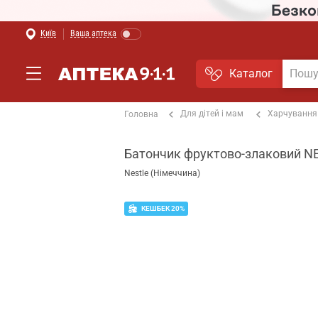
Київ
Ваша аптека
Каталог
Для дітей і мам
Харчування
Головна
Батончик фруктово-злаковий NE
Nestle (Німеччина)
КЕШБЕК 20%