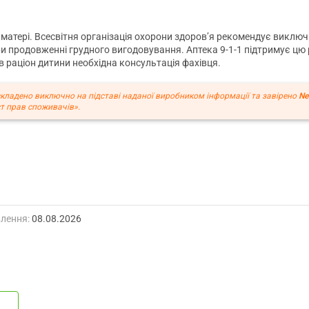
матері. Всесвітня організація охорони здоров’я рекомендує виключ
ри продовженні грудного вигодовування. Аптека 9-1-1 підтримує ц
в раціон дитини необхідна консультація фахівця.
кладено виключно на підставі наданої виробником інформації та завірено
Ne
т прав споживачів».
лення:
08.08.2026