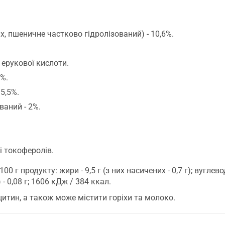
, пшеничне частково гідролізований) - 10,6%.
 ерукової кислоти.
6%.
5,5%.
ваний - 2%.
 токоферолів.
 г продукту: жири - 9,5 г (з них насичених - 0,7 г); вуглеводи
5) - 0,08 г; 1606 кДж / 384 ккал.
цитин, а також може містити горіхи та молоко.