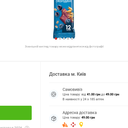
Зовнішній вигляд товару може відрізнятися від фотографії
Доставка
м.
Київ
Самовивіз
Ціна товару: від
41.00 грн
до
49.00 грн
В наявності у
24
з
185
аптек
Адресна доставка
Ціна товару:
49.00 грн
истопад 2026