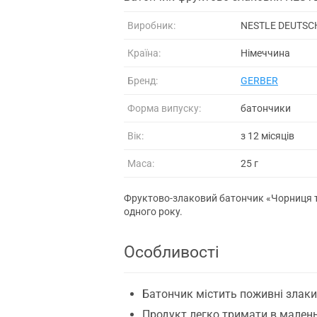
Виробник:
NESTLE DEUTSC
Країна:
Німеччина
Бренд:
GERBER
Форма випуску:
батончики
Вік:
з 12 місяців
Маса:
25 г
Фруктово-злаковий батончик «Чорниця т
одного року.
Особливості
Батончик містить поживні злаки
Продукт легко тримати в малень