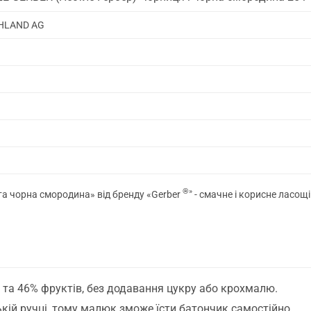
HLAND AG
®»
а чорна смородина» від бренду «Gerber
- смачне і корисне ласощі
 та 46% фруктів, без додавання цукру або крохмалю.
кій ручці, тому малюк зможе їсти батончик самостійно.