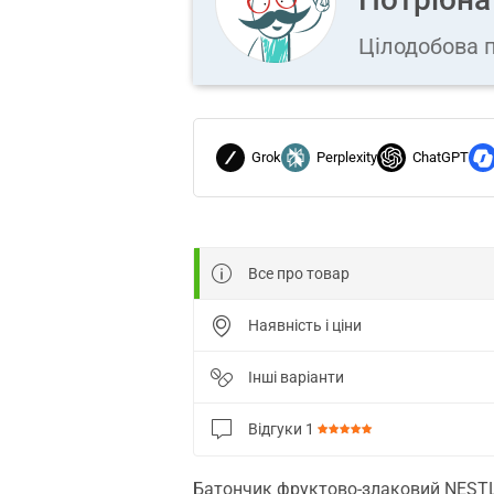
Цілодобова п
Grok
Perplexity
ChatGPT
Все про товар
Наявність і ціни
Інші варіанти
Відгуки
1
Батончик фруктово-злаковий NESTLE