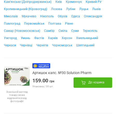
Кам'янське (Дніпродзержинськ)
Київ
Кременчук
Кривий Ріг
Кропивницький (Кіровоград)
Лозова
Лубни
Луцьк
Львів
Миколаїв
Мукачево
Нікополь
Обухів
Одеса
Олександрія
Павлоград
Первомайськ
Полтава
Рівне
Самар (Новомосковськ)
Самбір
Сміла
Суми
Тернопіль
Ужгород
Умань
Фастів
Харків
Херсон
Хмельницький
Черкаси
Чернівці
Чернігів
Чорноморськ
Шептицький
Артишок капс. №30 Solution Pharm
159.00
грн
До кошика
Упаковка / 30 шт.
Зовнішній вигляд
товару може
відрізнятися від
фотографії