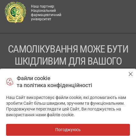
Наш партнер:
Національний
фармацевтичний
університет
САМОЛІКУВАННЯ МОЖЕ БУТИ
ШКІДЛИВИМ ДЛЯ ВАШОГО
ЗДОРОВ’Я
Файли cookie
та політика конфіденційності
ПЕРЕД ЗАСТОСУВАННЯМ ПРЕПАРАТУ ПРОКОНСУЛЬТУЙТЕСЬ
З ЛІКАРЕМ
Наш Сайт використовує файли cookie, які допомагають нам
✕
зробити Сайт більш швидким, зручним та функціональним.
ТОВ «АПТЕКА 911.ЮА» Код ЄДРПОУ 43631965.
Продовжуючи переглядати цей Сайт, Ви погоджуєтесь на
використання нами файлів cookie.
Відмова від відповідальності
© 2014-2026. Медична інформаційна система АПТЕКА911.ЮА
Погоджуюсь
Всі аптеки
на мапі