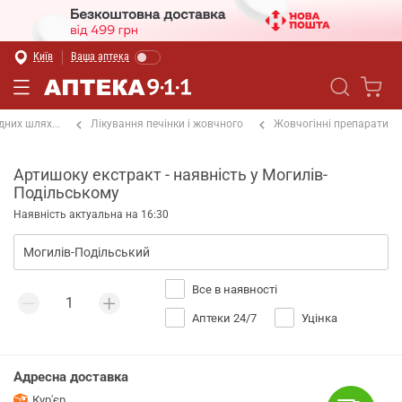
Київ
Ваша аптека
них шлях...
Лікування печінки і жовчного
Жовчогінні препарати
Артишоку екстракт - наявність у Могилів-
Подільському
Наявність актуальна на 16:30
Все в наявності
Аптеки 24/7
Уцінка
Адресна доставка
Кур'єр