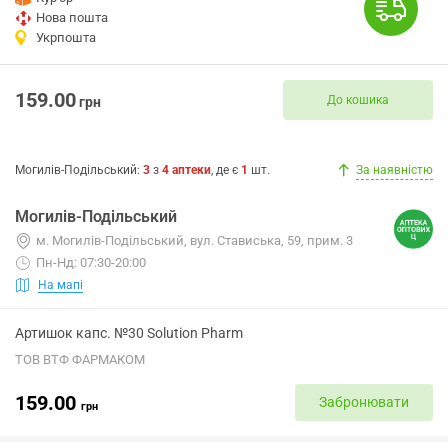
Нова пошта
Укрпошта
159.00
До кошика
грн
Могилів-Подільський
:
3
з
4
аптеки
, де є
1
шт.
За наявністю
Могилів-Подільський
м. Могилів-Подільський, вул. Стависька, 59, прим. 3
Пн-Нд: 07:30-20:00
На мапі
Артишок капс. №30 Solution Pharm
ТОВ ВТФ ФАРМАКОМ
159.00
Забронювати
грн