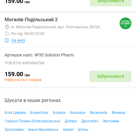
159.00
Забронювати
грн
Могилів-Подільський 2
м. Могилів-Подільський, вул. Полтавська, 89/2А
Пн-Нд: 08:00-20:00
На мапі
Артишок капс. №30 Solution Pharm
ТОВ ВТФ ФАРМАКОМ
159.00
грн
Забронювати
Недостатньо товарів
Шукати в інших регіонах
Біла Церква
Бориспіль
Боярка
Бровари
Васильків
Вінниця
Горішні Плавні (Комсомольськ)
Дніпро
Дрогобич
Житомир
Запоріжжя
Івано-Франківськ
Ізмаїл
Ірпінь