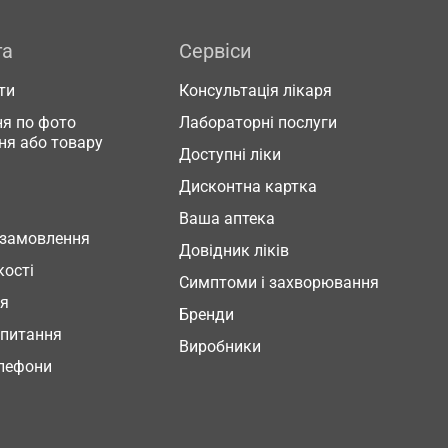
га
Сервіси
ти
Консультація лікаря
я по фото
Лабораторні послуги
ня або товару
Доступні ліки
Дисконтна картка
Ваша аптека
 замовлення
Довідник ліків
кості
Симптоми і захворювання
ня
Бренди
 питання
Виробники
елефони