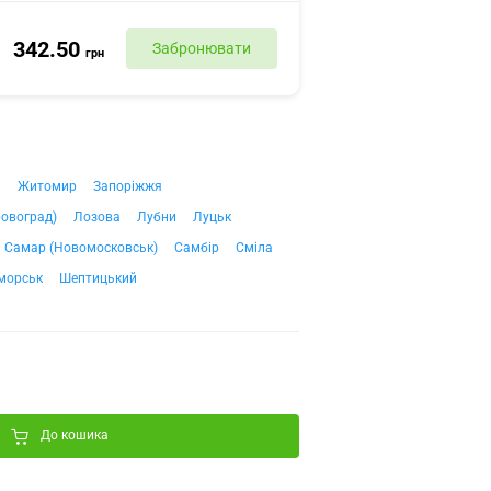
342.50
Забронювати
грн
ч
Житомир
Запоріжжя
ровоград)
Лозова
Лубни
Луцьк
Самар (Новомосковськ)
Самбір
Сміла
морськ
Шептицький
До кошика