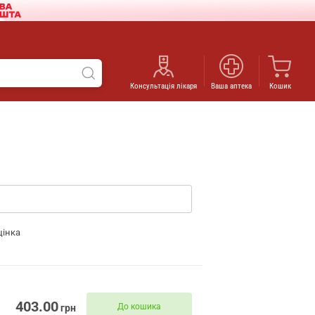
Консультація лікаря
Ваша аптека
Кошик
цінка
403.00
До кошика
грн