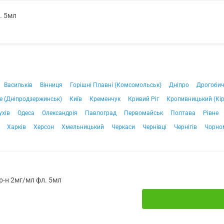
. 5мл
Васильків
Вінниця
Горішні Плавні (Комсомольськ)
Дніпро
Дрогоби
е (Дніпродзержинськ)
Київ
Кременчук
Кривий Ріг
Кропивницький (Кі
ухів
Одеса
Олександрія
Павлоград
Первомайськ
Полтава
Рівне
Харків
Херсон
Хмельницький
Черкаси
Чернівці
Чернігів
Чорно
 р-н 2мг/мл фл. 5мл