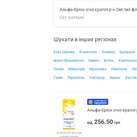
Альфа-бріон очні краплі р-н 2мг/мл фл
ПАТ ФАРМАК
Шукати в інших регіонах
Біла Церква
Бориспіль
Боярка
Бровари
Івано-Франківськ
Ізмаїл
Ірпінь
Кам'янськ
Львів
Миколаїв
Мукачево
Нікополь
Об
Суми
Тернопіль
Ужгород
Умань
Фастів
Альфа-бріон очні краплі
256.50
від
грн
Зовнішній вигляд
товару може