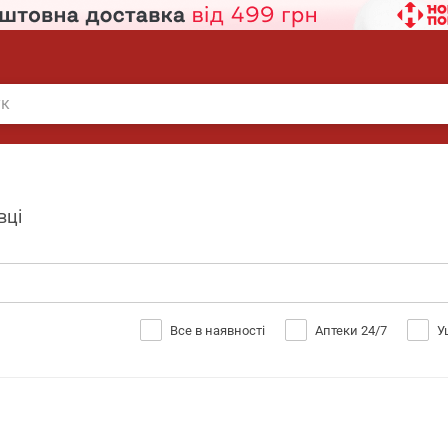
вці
Все в наявності
Аптеки 24/7
У