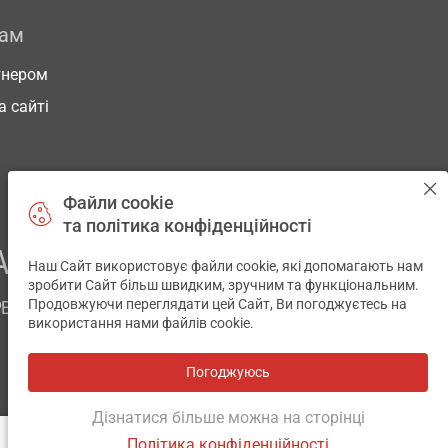
рам
тнером
а сайті
Файли cookie
та політика конфіденційності
АШОГО ЗДОРОВ’Я
Наш Сайт використовує файли cookie, які допомагають нам
✕
зробити Сайт більш швидким, зручним та функціональним.
Продовжуючи переглядати цей Сайт, Ви погоджуєтесь на
РЕМ
використання нами файлів cookie.
Погоджуюсь
Всі аптеки
на мапі
Розробка і підтримка сайту -
wu.ua
Дізнатися більше можна на сторінці
Політика конфіденційності