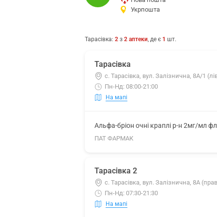
Укрпошта
Тарасівка
:
2
з
2
аптеки
, де є
1
шт.
Тарасівка
с. Тарасівка, вул. Залізнична, 8А/1 (л
Пн-Нд: 08:00-21:00
На мапі
Альфа-бріон очні краплі р-н 2мг/мл фл
ПАТ ФАРМАК
Тарасівка 2
с. Тарасівка, вул. Залізнична, 8А (пр
Пн-Нд: 07:30-21:30
На мапі