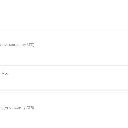
іворуч магазину АТБ)
. 5мл
аворуч магазину АТБ)