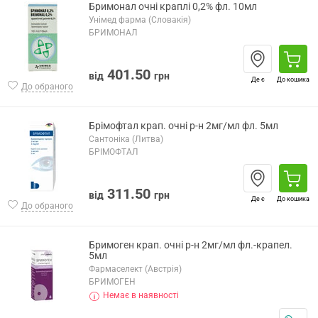
Бримонал очні краплі 0,2% фл. 10мл
Унімед фарма (Словакія)
БРИМОНАЛ
401.50
від
грн
Де є
До кошика
До обраного
Брімофтал крап. очні р-н 2мг/мл фл. 5мл
Сантоніка (Литва)
БРІМОФТАЛ
311.50
від
грн
Де є
До кошика
До обраного
Бримоген крап. очні р-н 2мг/мл фл.-крапел.
5мл
Фармаселект (Австрія)
БРИМОГЕН
Немає в наявності