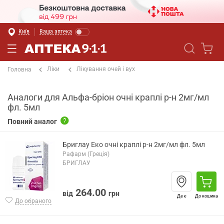
Київ
Ваша аптека
Ліки
Лікування очей і вух
Головна
Аналоги для Альфа-бріон очні краплі р-н 2мг/мл
фл. 5мл
Повний аналог
Бриглау Еко очні краплі р-н 2мг/мл фл. 5мл
Рафарм (Греція)
БРИГЛАУ
264.00
від
грн
Де є
До кошика
До обраного