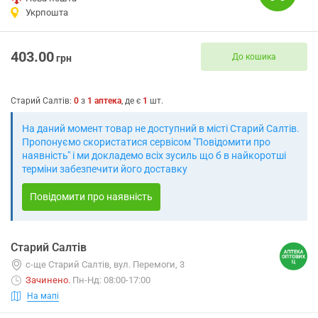
Укрпошта
403.00
До кошика
грн
Старий Салтів
:
0
з
1
аптека
, де є
1
шт.
На даний момент товар не доступний в місті Старий Салтів.
Пропонуємо скористатися сервісом "Повідомити про
наявність" і ми докладемо всіх зусиль що б в найкоротші
терміни забезпечити його доставку
Повідомити про наявність
Старий Салтів
с-ще Старий Салтів, вул. Перемоги, 3
Зачинено
.
Пн-Нд: 08:00-17:00
На мапі