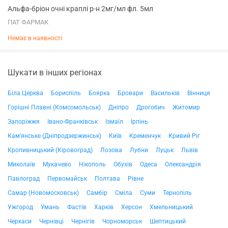
Альфа-бріон очні краплі р-н 2мг/мл фл. 5мл
ПАТ ФАРМАК
Немає в наявності
Шукати в інших регіонах
Біла Церква
Бориспіль
Боярка
Бровари
Васильків
Вінниця
Горішні Плавні (Комсомольськ)
Дніпро
Дрогобич
Житомир
Запоріжжя
Івано-Франківськ
Ізмаїл
Ірпінь
Кам'янське (Дніпродзержинськ)
Київ
Кременчук
Кривий Ріг
Кропивницький (Кіровоград)
Лозова
Лубни
Луцьк
Львів
Миколаїв
Мукачево
Нікополь
Обухів
Одеса
Олександрія
Павлоград
Первомайськ
Полтава
Рівне
Самар (Новомосковськ)
Самбір
Сміла
Суми
Тернопіль
Ужгород
Умань
Фастів
Харків
Херсон
Хмельницький
Черкаси
Чернівці
Чернігів
Чорноморськ
Шептицький