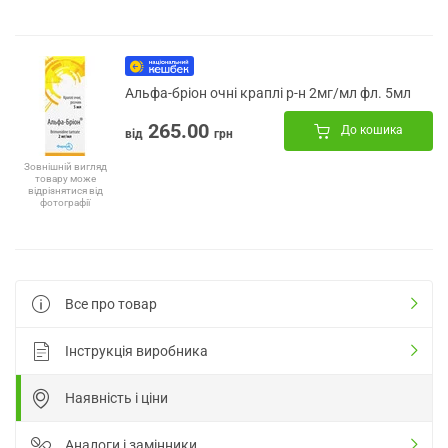
Альфа-бріон очні краплі р-н 2мг/мл фл. 5мл
265.00
До кошика
від
грн
Зовнішній вигляд
товару може
відрізнятися від
фотографії
Все про товар
Інструкція виробника
Наявність і ціни
Аналоги і замінники