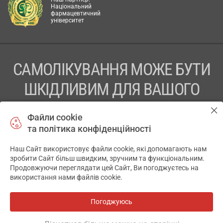
Національний
фармацевтичний
університет
САМОЛІКУВАННЯ МОЖЕ БУТИ
ШКІДЛИВИМ ДЛЯ ВАШОГО
ЗДОРОВ’Я
Файли cookie
та політика конфіденційності
ПЕРЕД ЗАСТОСУВАННЯМ ПРЕПАРАТУ ПРОКОНСУЛЬТУЙТЕСЬ
З ЛІКАРЕМ
Наш Сайт використовує файли cookie, які допомагають нам
✕
зробити Сайт більш швидким, зручним та функціональним.
ТОВ «АПТЕКА 911.ЮА» Код ЄДРПОУ 43631965.
Продовжуючи переглядати цей Сайт, Ви погоджуєтесь на
використання нами файлів cookie.
Відмова від відповідальності
© 2014-2026. Медична інформаційна система АПТЕКА911.ЮА
Погоджуюсь
Всі аптеки
на мапі
Розробка і підтримка сайту -
wu.ua