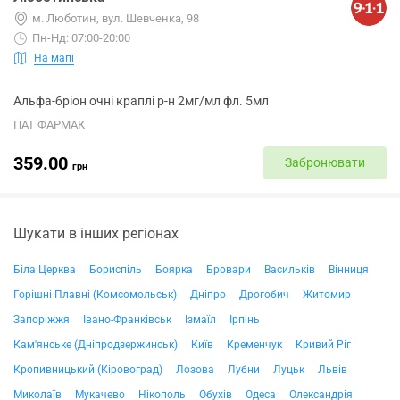
м. Люботин, вул. Шевченка, 98
Пн-Нд: 07:00-20:00
На мапі
Альфа-бріон очні краплі р-н 2мг/мл фл. 5мл
ПАТ ФАРМАК
359.00
Забронювати
грн
Шукати в інших регіонах
Біла Церква
Бориспіль
Боярка
Бровари
Васильків
Вінниця
Горішні Плавні (Комсомольськ)
Дніпро
Дрогобич
Житомир
Запоріжжя
Івано-Франківськ
Ізмаїл
Ірпінь
Кам'янське (Дніпродзержинськ)
Київ
Кременчук
Кривий Ріг
Кропивницький (Кіровоград)
Лозова
Лубни
Луцьк
Львів
Миколаїв
Мукачево
Нікополь
Обухів
Одеса
Олександрія