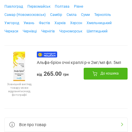
Павлоград
Первомайськ
Полтава
Рівне
Самар (Новомосковськ)
Самбір
Сміла
Суми
Тернопіль
Ужгород
Умань
Фастів
Харків
Херсон
Хмельницький
Черкаси
Чернівці
Чернігів
Чорноморськ
Шептицький
Альфа-бріон очні краплі р-н 2мг/мл фл. 5мл
265.00
До кошика
від
грн
Зовнішній вигляд
товару може
відрізнятися від
фотографії
Все про товар