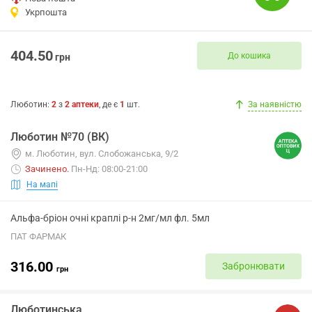
Укрпошта
404.50
До кошика
грн
Люботин
:
2
з
2
аптеки
, де є
1
шт.
За наявністю
Люботин №70 (ВК)
м. Люботин, вул. Слобожанська, 9/2
Зачинено
.
Пн-Нд: 08:00-21:00
На мапі
Альфа-бріон очні краплі р-н 2мг/мл фл. 5мл
ПАТ ФАРМАК
316.00
Забронювати
грн
Люботинська