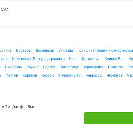
. 5мл
Боярка
Бровары
Васильков
Винница
Горишние Плавни (Комсомольс
пень
Каменское (Днепродзержинск)
Киев
Кременчуг
Кривой Рог
Кр
в
Никополь
Обухов
Одесса
Павлоград
Первомайск
Полтава
Ро
ь
Фастов
Харьков
Херсон
Хмельницкий
Черкассы
Чернигов
Че
р-р 2мг/мл фл. 5мл