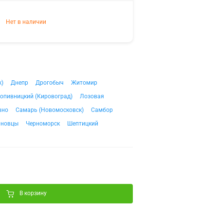
Нет в наличии
к)
Днепр
Дрогобыч
Житомир
опивницкий (Кировоград)
Лозовая
вно
Самарь (Новомосковск)
Самбор
рновцы
Черноморск
Шептицкий
В корзину