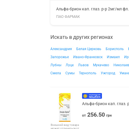
Альфа-брион кап. глаз. р-р 2мг/мл фл
ПАО ФАРМАК
Искать в других регионах
Александрия
Белая Церковь
Борисполь
Запорожье
Ивано-Франковск
Измаил
Ир
Лубны
Луцк
Львов
Мукачево
Николае
Смела
Сумы
Тернополь
Ужгород
Уман
Альфа-брион кап. глаз. 
256.50
от
грн
Внешний вид товара
может отличаться от