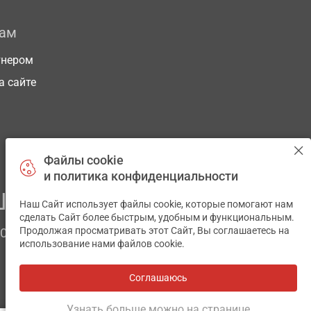
рам
тнером
а сайте
Файлы cookie
и политика конфиденциальности
ЕГО ЗДОРОВЬЯ
Наш Сайт использует файлы cookie, которые помогают нам
✕
сделать Сайт более быстрым, удобным и функциональным.
Продолжая просматривать этот Сайт, Вы соглашаетесь на
ЧОМ
использование нами файлов cookie.
Соглашаюсь
Все аптеки
на карте
Разработка и поддержка сайта -
wu.ua
Узнать больше можно на странице