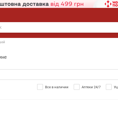
ушей
ине
Все в наличии
Аптеки 24/7
Уц