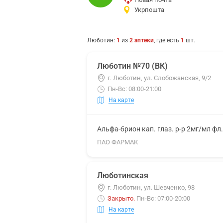
Укрпошта
Люботин
:
1
из
2
аптеки
, где есть
1
шт.
Люботин №70 (ВК)
г. Люботин, ул. Слобожанская, 9/2
Пн-Вс: 08:00-21:00
На карте
Альфа-брион кап. глаз. р-р 2мг/мл фл
ПАО ФАРМАК
Люботинская
г. Люботин, ул. Шевченко, 98
Закрыто
.
Пн-Вс: 07:00-20:00
На карте