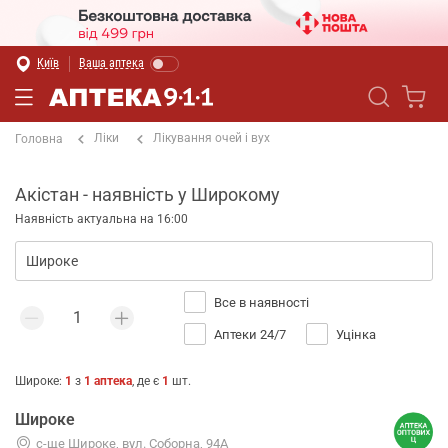
Київ
Ваша аптека
Ліки
Лікування очей і вух
Головна
Акістан - наявність у Широкому
Наявність актуальна на 16:00
Все в наявності
Аптеки 24/7
Уцінка
Широке
:
1
з
1
аптека
, де є
1
шт.
Широке
с-ще Широке, вул. Соборна, 94А