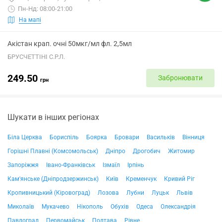
Пн-Нд: 08:00-21:00
На мапі
Акістан крап. очні 50мкг/мл фл. 2,5мл
БРУСЧЕТТІНІ С.Р.Л.
249.50
Забронювати
грн
Шукати в інших регіонах
Біла Церква
Бориспіль
Боярка
Бровари
Васильків
Вінниця
Горішні Плавні (Комсомольськ)
Дніпро
Дрогобич
Житомир
Запоріжжя
Івано-Франківськ
Ізмаїл
Ірпінь
Кам'янське (Дніпродзержинськ)
Київ
Кременчук
Кривий Ріг
Кропивницький (Кіровоград)
Лозова
Лубни
Луцьк
Львів
Миколаїв
Мукачево
Нікополь
Обухів
Одеса
Олександрія
Павлоград
Первомайськ
Полтава
Рівне