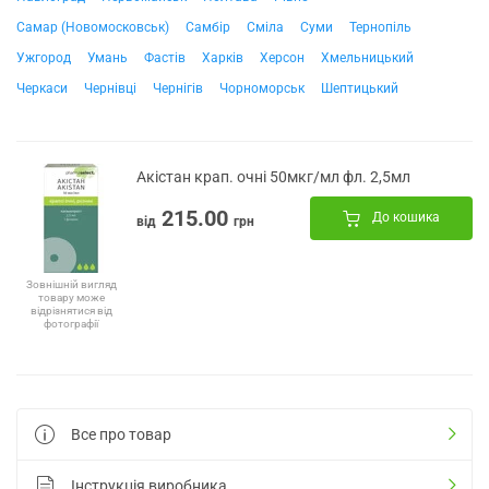
Самар (Новомосковськ)
Самбір
Сміла
Суми
Тернопіль
Ужгород
Умань
Фастів
Харків
Херсон
Хмельницький
Черкаси
Чернівці
Чернігів
Чорноморськ
Шептицький
Акістан крап. очні 50мкг/мл фл. 2,5мл
215.00
До кошика
від
грн
Зовнішній вигляд
товару може
відрізнятися від
фотографії
Все про товар
Інструкція виробника