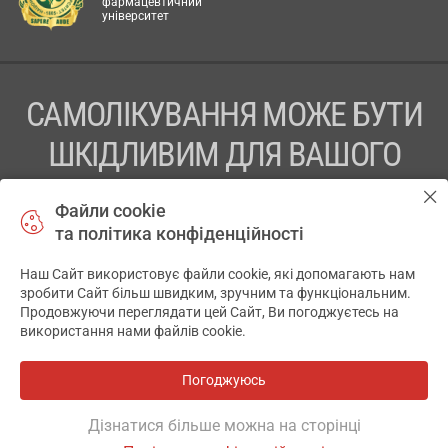
фармацевтичний
університет
САМОЛІКУВАННЯ МОЖЕ БУТИ
ШКІДЛИВИМ ДЛЯ ВАШОГО
ЗДОРОВ’Я
Файли cookie
та політика конфіденційності
ПЕРЕД ЗАСТОСУВАННЯМ ПРЕПАРАТУ ПРОКОНСУЛЬТУЙТЕСЬ
З ЛІКАРЕМ
Наш Сайт використовує файли cookie, які допомагають нам
✕
зробити Сайт більш швидким, зручним та функціональним.
ТОВ «АПТЕКА 911.ЮА» Код ЄДРПОУ 43631965.
Продовжуючи переглядати цей Сайт, Ви погоджуєтесь на
використання нами файлів cookie.
Відмова від відповідальності
© 2014-2026. Медична інформаційна система АПТЕКА911.ЮА
Погоджуюсь
Всі аптеки
на мапі
Розробка і підтримка сайту -
wu.ua
Дізнатися більше можна на сторінці