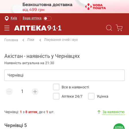
Київ
Ваша аптека
Ліки
Лікування очей і вух
Головна
Акістан - наявність у Чернівцях
Наявність актуальна на 21:30
Все в наявності
Аптеки 24/7
Уцінка
Чернівці
:
1
з
8
аптек
, де є
1
шт.
За наявністю
Чернівці 5