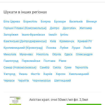
Шукати в інших регіонах
Біла Церква
Бориспіль
Боярка
Бровари
Васильків
Вінниця
Горішні Плавні (Комсомольськ)
Дніпро
Дрогобич
Житомир
Запоріжжя
Івано-Франківськ
Ізмаїл
Ірпінь
Кам'янське (Дніпродзержинськ)
Київ
Кременчук
Кривий Ріг
Кропивницький (Кіровоград)
Лозова
Лубни
Луцьк
Львів
Миколаїв
Мукачево
Нікополь
Обухів
Одеса
Олександрія
Павлоград
Первомайськ
Полтава
Рівне
Самар (Новомосковськ)
Самбір
Сміла
Суми
Тернопіль
Ужгород
Умань
Фастів
Харків
Херсон
Хмельницький
Черкаси
Чернігів
Чорноморськ
Шептицький
Акістан крап. очні 50мкг/мл фл. 2,5мл