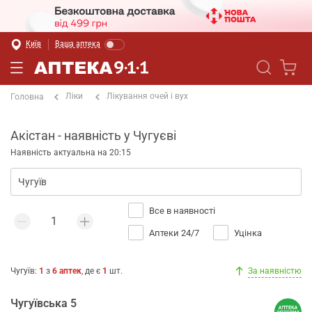
Київ
Ваша аптека
Ліки
Лікування очей і вух
Головна
Акістан - наявність у Чугуєві
Наявність актуальна на 20:15
Все в наявності
Аптеки 24/7
Уцінка
Чугуїв
:
1
з
6
аптек
, де є
1
шт.
За наявністю
Чугуївська 5