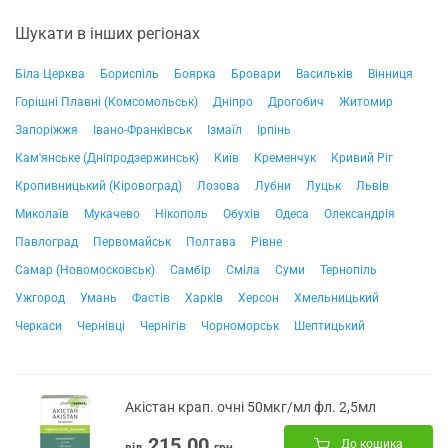
Шукати в інших регіонах
Біла Церква
Бориспіль
Боярка
Бровари
Васильків
Вінниця
Горішні Плавні (Комсомольськ)
Дніпро
Дрогобич
Житомир
Запоріжжя
Івано-Франківськ
Ізмаїл
Ірпінь
Кам'янське (Дніпродзержинськ)
Київ
Кременчук
Кривий Ріг
Кропивницький (Кіровоград)
Лозова
Лубни
Луцьк
Львів
Миколаїв
Мукачево
Нікополь
Обухів
Одеса
Олександрія
Павлоград
Первомайськ
Полтава
Рівне
Самар (Новомосковськ)
Самбір
Сміла
Суми
Тернопіль
Ужгород
Умань
Фастів
Харків
Херсон
Хмельницький
Черкаси
Чернівці
Чернігів
Чорноморськ
Шептицький
Акістан крап. очні 50мкг/мл фл. 2,5мл
215.00
До кошика
від
грн