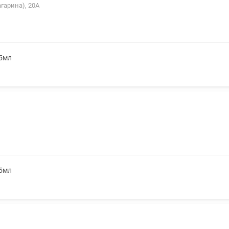
агарина), 20А
,5мл
,5мл