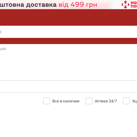
ушей
Все в наличии
Аптеки 24/7
Уц