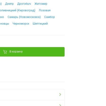
к)
Днепр
Дрогобыч
Житомир
опивницкий (Кировоград)
Лозовая
вно
Самарь (Новомосковск)
Самбор
рновцы
Черноморск
Шептицкий
В корзину