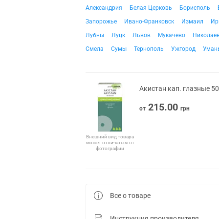
Александрия
Белая Церковь
Борисполь
Запорожье
Ивано-Франковск
Измаил
Ир
Лубны
Луцк
Львов
Мукачево
Николае
Смела
Сумы
Тернополь
Ужгород
Уман
Акистан кап. глазные 50
215.00
от
грн
Внешний вид товара
может отличаться от
фотографии
Все о товаре
Инструкция производителя