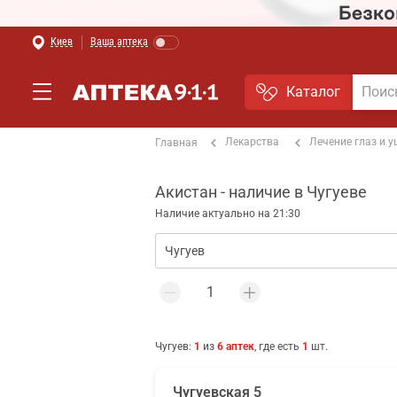
Киев
Ваша аптека
Каталог
Лекарства
Лечение глаз и 
Главная
Акистан - наличие в Чугуеве
Наличие актуально на 21:30
Чугуев
:
1
из
6
аптек
, где есть
1
шт.
Чугуевская 5