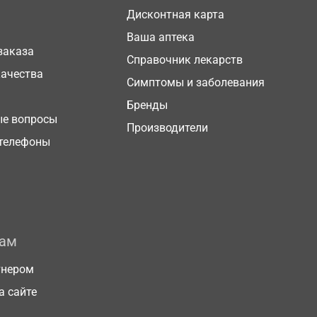
Дисконтная карта
Ваша аптека
заказа
Справочник лекарств
качества
Симптомы и заболевания
Бренды
ые вопросы
Производители
телефоны
рам
тнером
а сайте