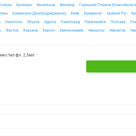
Боярка
Бровары
Васильков
Винница
Горишние Плавни (Комсомольс
пень
Каменское (Днепродзержинск)
Киев
Кременчуг
Кривой Рог
Кр
в
Никополь
Обухов
Одесса
Павлоград
Первомайск
Полтава
Ро
ь
Фастов
Харьков
Херсон
Хмельницкий
Черкассы
Чернигов
Че
мкг/мл фл. 2,5мл